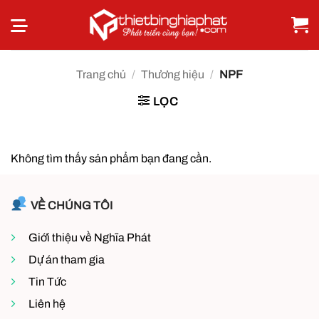
Bỏ
qua
nội
dung
Trang chủ
/
Thương hiệu
/
NPF
LỌC
Không tìm thấy sản phẩm bạn đang cần.
VỀ CHÚNG TÔI
Giới thiệu về Nghĩa Phát
Dự án tham gia
Tin Tức
Liên hệ