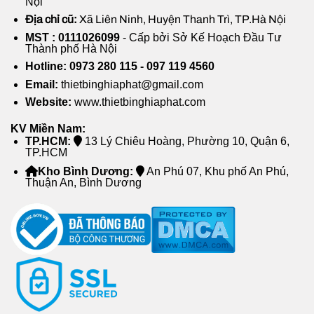
Nội
loại bỏ hơi nước và mùi khó chịu, giữ không gian
Địa chỉ cũ:
Xã Liên Ninh, Huyện Thanh Trì, TP.Hà Nội
sạch sẽ và thoáng mát.
MST : 0111026099
- Cấp bởi Sở Kế Hoạch Đầu Tư
Thành phố Hà Nội
Phòng làm việc:
Quạt hút âm trần được sử dụng
Hotline: 0973 280 115 - 097 119 4560
trong các phòng làm việc để loại bỏ hơi ẩm và
Email:
thietbinghiaphat@gmail.com
cải thiện chất lượng không khí, tạo ra một môi
Website:
www.thietbinghiaphat.com
trường làm việc thoải mái và tăng hiệu suất làm
việc.
KV Miền Nam:
TP.HCM:
13 Lý Chiêu Hoàng, Phường 10, Quận 6,
Các không gian công cộng:
Quạt hút cũng thích
TP.HCM
hợp cho việc sử dụng trong nhà hàng, khách
Kho Bình Dương:
An Phú 07, Khu phố An Phú,
sạn, văn phòng và các không gian công cộng
Thuận An, Bình Dương
khác để đảm bảo không khí sạch và thoáng
đãng cho khách hàng và nhân viên.