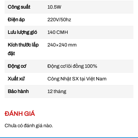
gió tốt. Quạt được trang bị bộ cảm biến nhiệt, tự
Công suất
10.5W
động tắt quạt khi quạt quá nóng.
Điện áp
220V/50hz
Sản phẩm có chất liệu chắc chắn và bền, đảm
bảo tuổi thọ cao và khả năng hoạt động liên tục
Lưu lượng gió
140 CMH
trong thời gian dài.
Kích thước lắp
240×240 mm
Thiết bị được hệ thống gió xoáy độc đáo, giúp
đặt
lọc bụi và hơi nước trong không khí để tạo ra môi
trường sạch và thoáng mát.
Động cơ
Động cơ lõi đồng 100%
Xuất xứ
Công Nhật SX tại Việt Nam
Bảo hành
12 tháng
ĐÁNH GIÁ
Chưa có đánh giá nào.