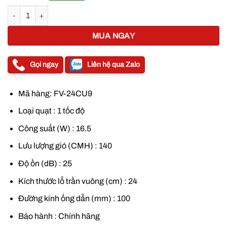
3.010.000 ₫.
là:
Quạt hút âm trần Panasonic FV-24CU9 có ống số lượng
2.450.000 ₫
MUA NGAY
Gọi ngay
Liên hệ qua Zalo
Mã hàng: FV-24CU9
Loại quạt : 1 tốc độ
Công suất (W) : 16.5
Lưu lượng gió (CMH) : 140
Độ ồn (dB) : 25
Kích thước lỗ trần vuông (cm) : 24
Đường kính ống dẫn (mm) : 100
Bảo hành : Chính hãng