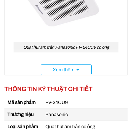
Quạt hút âm trần Panasonic FV-24CU9 có ống
Mô tả Quạt hút âm trần nối ống gió FV-
Xem thêm
24CU9 Panasonic
Quạt hút âm trần Panasonic FV-24CU9
có thiết
THÔNG TIN KỸ THUẬT CHI TIẾT
kế đẹp mắt và chất lượng hoàn thiện cao, nhỏ
gọn và dễ lắp đặt, phù hợp với các không gian
Mã sản phẩm
FV-24CU9
hạn chế như nhà tắm, nhà vệ sinh, phòng bếp
và các khu vực khác trong gia đình.
Thương hiệu
Panasonic
Nó được trang bị động cơ mạnh mẽ và lưỡi quạt
Loại sản phẩm
Quạt hút âm trần có ống
tối ưu, tạo ra lượng gió lớn và tạo hiệu quả thông