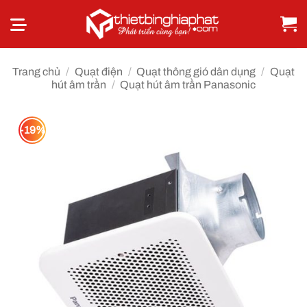
Bỏ
qua
nội
dung
Trang chủ
/
Quạt điện
/
Quạt thông gió dân dụng
/
Quạt
hút âm trần
/
Quạt hút âm trần Panasonic
-19%