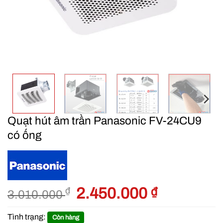
Quạt hút âm trần Panasonic FV-24CU9
có ống
Giá
2.450.000
₫
Giá
₫
3.010.000
gốc
hiện
là:
tại
Tình trạng:
Còn hàng