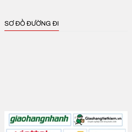
SƠ ĐỒ ĐƯỜNG ĐI
Quạt hút âm trần Panasonic FV-24CU9 có ống
Với hiệu suất mạnh mẽ, thiết kế đẹp mắt và đa
dạng ứng dụng, quạt hút âm trần FV-24CU9
Panasonic là sự lựa chọn tuyệt vời để cải thiện
không gian sống và làm việc của bạn.