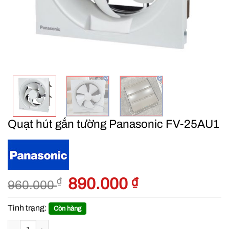
Quạt hút gắn tường Panasonic FV-25AU1
Giá
890.000
₫
Giá
₫
960.000
gốc
hiện
là:
tại
Tình trạng:
Còn hàng
960.000 ₫.
là:
Quạt hút gắn tường Panasonic FV-25AU1 số lượng