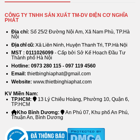
CÔNG TY TNHH SẢN XUẤT TM-DV ĐIỆN CƠ NGHĨA
PHÁT
Địa chỉ:
Số 25/2 Đường Nội Am, Xã Nam Phù, TP.Hà
Nội
Địa chỉ cũ:
Xã Liên Ninh, Huyện Thanh Trì, TP.Hà Nội
MST : 0111026099
- Cấp bởi Sở Kế Hoạch Đầu Tư
Thành phố Hà Nội
Hotline: 0973 280 115 - 097 119 4560
Email:
thietbinghiaphat@gmail.com
Website:
www.thietbinghiaphat.com
KV Miền Nam:
TP.HCM:
13 Lý Chiêu Hoàng, Phường 10, Quận 6,
TP.HCM
Kho Bình Dương:
An Phú 07, Khu phố An Phú,
Thuận An, Bình Dương