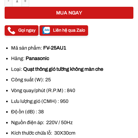
890.000 ₫.
MUA NGAY
Gọi ngay
Liên hệ qua Zalo
Mã sản phẩm:
FV-25AU1
Hãng:
Panasonic
Loại:
Quạt thông gió tường không màn che
Công suất (W): 25
Vòng quay/phút (R.P.M) : 840
Lưu lượng gió (CMH) : 950
Độ ồn (dB) : 38
Nguồn điện áp: 220V / 50Hz
Kích thước chừa lỗ: 30X30cm