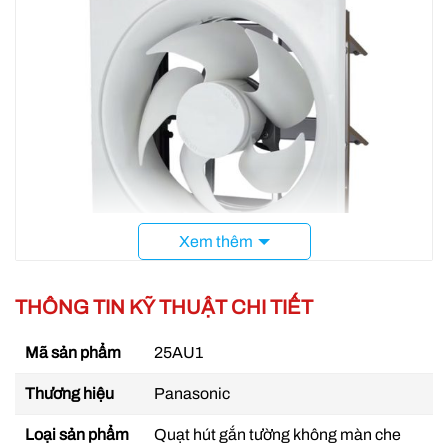
Xem thêm
THÔNG TIN KỸ THUẬT CHI TIẾT
Quạt hút gắn tường Panasonic FV-25AU1
Mã sản phẩm
25AU1
Bền bỉ với thời gian
Thương hiệu
Panasonic
Với 5 cánh quạt
đường kính 25cm
làm từ nhựa cao
Loại sản phẩm
Quạt hút gắn tường không màn che
cấp, bền bỉ với thời gian, không dễ dàng bị gãy như