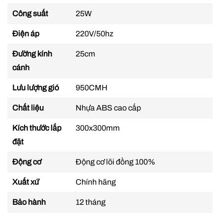
các loại quạt thông thường. Bạc đạn được bôi trơn
Công suất
25W
cho tuổi thọ của quạt được nâng cao giúp
Quạt hút
gắn tường Panasonic FV-25AU1
có tuổi thọ cao
Điện áp
220V/50hz
hơn so với các dòng quạt hút cùng loại khác.
Đường kính
25cm
Độ ồn thấp
cánh
Công suất 25W
đặc biệt tiết kiệm điện khi sử dụng
Lưu lượng gió
950CMH
trong thời gian dài. Độ ồn của chiếc quạt hút âm
trần này vô cùng thấp chỉ
38dB
không làm ảnh
Chất liệu
Nhựa ABS cao cấp
hưởng đến giấc ngủ, công việc của người sử dụng.
Kích thước lắp
300x300mm
đặt
Lưu lượng gió lớn
Lưu lượng gió
950 CMH
,
Quạt thông gió gắn tường
Động cơ
Động cơ lõi đồng 100%
giúp cho không khí được lưu thông hiệu quả, giảm
Xuất xứ
Chính hãng
thiểu các tác nhân gây hại trong không khí cũng
như các mùi khó chịu.
Bảo hành
12 tháng