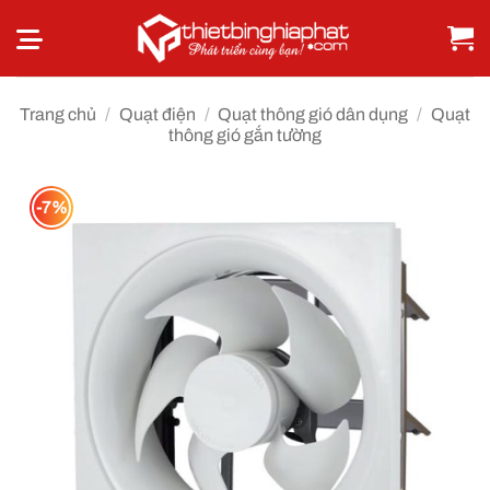
Bỏ
qua
nội
dung
Trang chủ
/
Quạt điện
/
Quạt thông gió dân dụng
/
Quạt
thông gió gắn tường
-7%