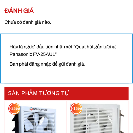
ĐÁNH GIÁ
Chưa có đánh giá nào.
Hãy là người đầu tiên nhận xét “Quạt hút gắn tường
Panasonic FV-25AU1”
Bạn phải
đăng nhập
để gửi đánh giá.
SẢN PHẨM TƯƠNG TỰ
Quạt hút gắn tường Panasonic FV-25AU1
-25%
-15%
Đặc điểm nổi bật