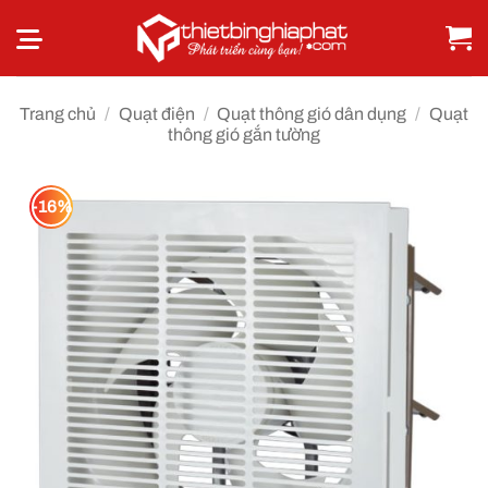
Bỏ
qua
nội
dung
Trang chủ
/
Quạt điện
/
Quạt thông gió dân dụng
/
Quạt
thông gió gắn tường
-16%