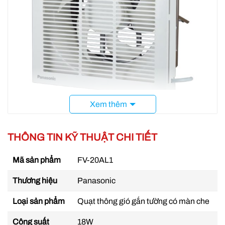
Xem thêm
Quạt hút gắn tường Panasonic FV-20AL1
THÔNG TIN KỸ THUẬT CHI TIẾT
Bền bỉ với thời gian
Mã sản phẩm
FV-20AL1
Động cơ quạt được trang bị bộ cảm biến nhiệt, tự
động tắt quạt khi quạt quá nóng. Bạc đạn được bôi
Thương hiệu
Panasonic
trơn đầy đủ giúp quạt vận hành êm ái trong thời
Loại sản phẩm
Quạt thông gió gắn tường có màn che
gian dài. Đảm bảo yên tgắn sử dụng, không gây
hỏng vặt so với các hãng quạt khác.
Công suất
18W