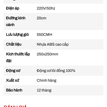
Điện áp
220V/50hz
Đường kính
20cm
cánh
Lưu lượng gió
550CMH
Chất liệu
Nhựa ABS cao cấp
Kích thước lắp
250x250mm
đặt
Động cơ
Động cơ lõi đồng 100%
Xuất xứ
Chính hãng
Bảo hành
12 tháng
Quạt thông gió gắn tường Panasonic có màn che
Độ ồn thấp