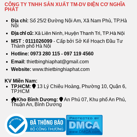
CÔNG TY TNHH SẢN XUẤT TM-DV ĐIỆN CƠ NGHĨA
PHÁT
Thông số kỹ thuật quạt thông gió panasonic có màn
che
Địa chỉ:
Số 25/2 Đường Nội Am, Xã Nam Phù, TP.Hà
Nội
Địa chỉ cũ:
Xã Liên Ninh, Huyện Thanh Trì, TP.Hà Nội
Bản vẽ kĩ thuật
MST : 0111026099
- Cấp bởi Sở Kế Hoạch Đầu Tư
Thành phố Hà Nội
Hotline: 0973 280 115 - 097 119 4560
Email:
thietbinghiaphat@gmail.com
Website:
www.thietbinghiaphat.com
KV Miền Nam:
TP.HCM:
13 Lý Chiêu Hoàng, Phường 10, Quận 6,
TP.HCM
Kho Bình Dương:
An Phú 07, Khu phố An Phú,
Bản vẽ Quạt hút gắn tường Panasonic FV-20AL1
Thuận An, Bình Dương
Liên hệ ngay Hotline: 0973 280 115 để sở hữu
Quạt hút gắn tường Panasonic FV-20AL1 với giá