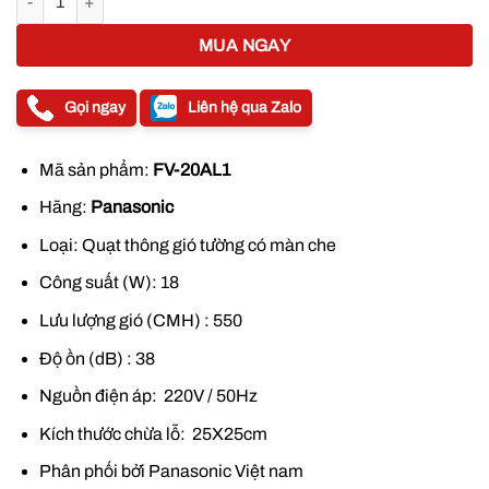
890.000 ₫.
MUA NGAY
Gọi ngay
Liên hệ qua Zalo
Mã sản phẩm:
FV-20AL1
Hãng:
Panasonic
Loại: Quạt thông gió tường có màn che
Công suất (W): 18
Lưu lượng gió (CMH) : 550
Độ ồn (dB) : 38
Nguồn điện áp: 220V / 50Hz
Kích thước chừa lỗ: 25X25cm
Phân phối bởi Panasonic Việt nam