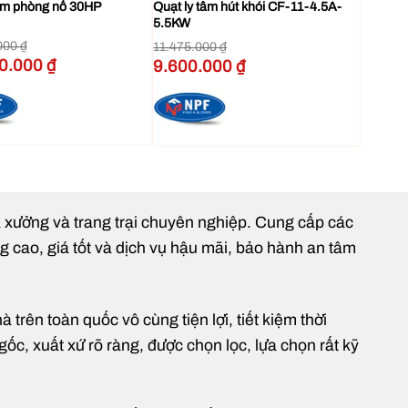
tâm phòng nổ 30HP
Quạt ly tâm hút khói CF-11-4.5A-
5.5KW
và thiết bị
000
₫
11.475.000
₫
Giá
00.000
₫
Giá
Giá
9.600.000
₫
hiện
gốc
hiện
tại
là:
tại
00 ₫.
là:
11.475.000 ₫.
là:
102.000.000 ₫.
9.600.000 ₫.
g lắc nhờ motor chất lượng cao và cấu tạo cân bằng
hi sử dụng lâu dài.
hà xưởng và trang trại chuyên nghiệp. Cung cấp các
Việc vệ sinh, bảo dưỡng cũng đơn giản – thuận tiện cho
ng cao, giá tốt và dịch vụ hậu mãi, bảo hành an tâm
rên toàn quốc vô cùng tiện lợi, tiết kiệm thời
gốc, xuất xứ rõ ràng, được chọn lọc, lựa chọn rất kỹ