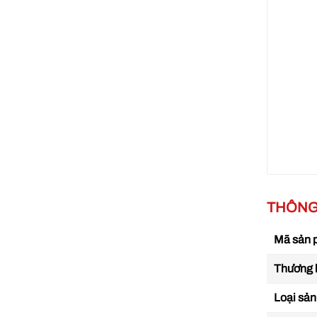
Lưu l
thể l
THÔNG 
quạt 
Mã sản
Thương 
Loại sả