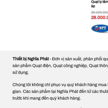
hút khói 1.1KW CF-11-
Quạt ly tâm công nghiệp 4HP 3KW
Quạt ly tâ
Th
NPC121-3.5A
áp
Hạ
Khoảng
0
₫
5.150.000
₫
7.000.000
₫
35.000.00
–
giá:
Giá
Giá
Giá
6.150.000
₫
28.000
từ
gốc
hiện
gốc
4.500.000 ₫
Êm
là:
tại
là:
đến
7.000.000 ₫.
là:
35.000.000
5.150.000 ₫
6.150.000 ₫.
Dù sở
động 
🛠 D
Thiết bị Nghĩa Phát
- Đơn vị sản xuất, phân phối qu
Quạt 
việc 
sản phẩm Quạt điện, Quạt công nghiệp, Quạt thông g
sử dụng.
Chúng tôi không chỉ phục vụ quý khách hàng mua hàn
gian. Các sản phẩm tại Nghĩa Phát đến từ các thương
trước khi mang đến quý khách hàng.