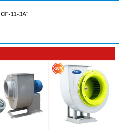
KW CF-11-3A”
-16%
, tầng hầm,…
, giúp:
+
công nghiệp