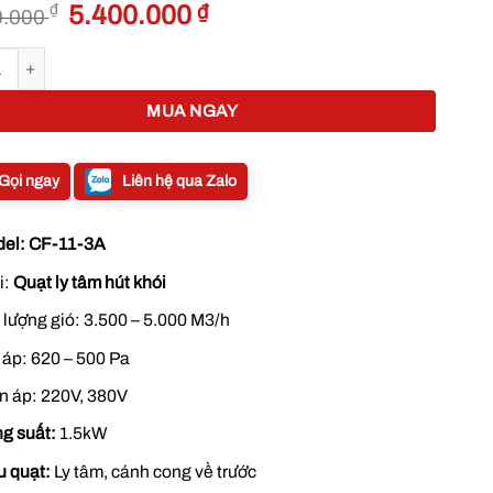
Giá
Giá
₫
5.400.000
₫
0.000
gốc
hiện
là:
tại
 tâm hút khói 1.5KW CF-11-3A số lượng
6.500.000 ₫.
là:
5.400.000 ₫.
MUA NGAY
Gọi ngay
Liên hệ qua Zalo
el:
CF-11-3A
i:
Quạt ly tâm hút khói
 lượng gió: 3.500 – 5.000 M3/h
 áp: 620 – 500 Pa
n áp: 220V, 380V
g suất:
1.5kW
u quạt:
Ly tâm, cánh cong về trước