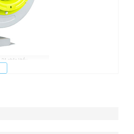
1-3A nhập khẩu
ới đặc điểm này,
quạt hút ly tâm hút khói
CF-11-3A
có
 mức độ nhất định của môi trường công nghiệp. Cột áp