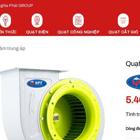
 Nghĩa Phát GROUP
ẾN THỨC
QUẠT ĐIỆN
QUẠT CÔNG NGHIỆP
QUẠT CẮT GIÓ
tâm trung áp
Quạt
5.
Tình t
Dòng đi