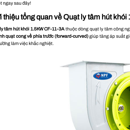
iết ngay sau đây!
i thiệu tổng quan về Quạt ly tâm hút khó
ly tâm hút khói 1.5KW CF-11-3A
thuộc dòng
quạt ly tâm công n
nh quạt cong về phía trước (forward-curved)
giúp tăng áp suất gi
rường làm việc khắc nghiệt.