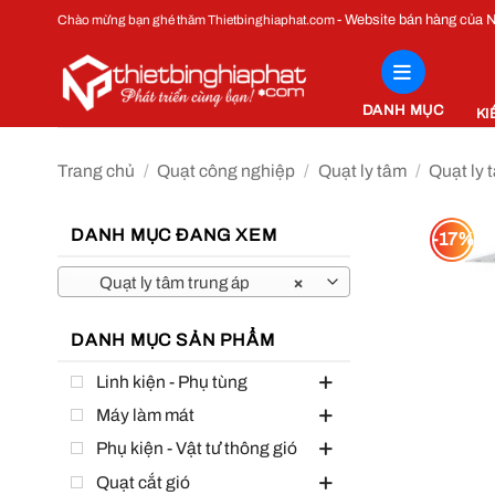
Bỏ
- Website bán hàng của
Chào mừng bạn ghé thăm Thietbinghiaphat.com
qua
nội
dung
DANH MỤC
KI
Trang chủ
/
Quạt công nghiệp
/
Quạt ly tâm
/
Quạt ly 
DANH MỤC ĐANG XEM
-17%
Quạt ly tâm trung áp
×
DANH MỤC SẢN PHẨM
Linh kiện - Phụ tùng
Máy làm mát
Phụ kiện - Vật tư thông gió
Quạt cắt gió