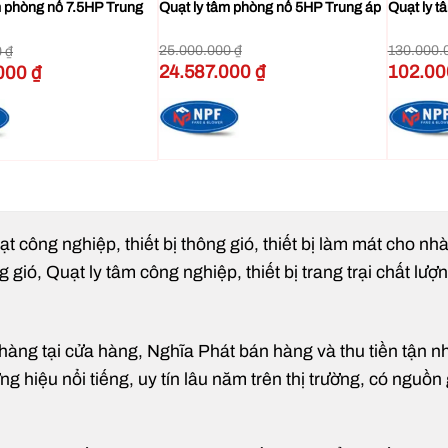
m phòng nổ 7.5HP Trung
Quạt ly tâm phòng nổ 5HP Trung áp
Quạt ly 
ông gió – làm mát
cho nhà xưởng, kho hàng
n chế tình trạng tích tụ khói, mùi, bảo vệ sức khỏe người lao động 
25.000.000
₫
130.000.
0
₫
Giá
Giá
Giá
Giá
24.587.000
₫
102.0
.000
₫
gốc
hiện
gốc
hiện
 ái – tiết kiệm điện
là:
tại
là:
tại
25.000.000 ₫.
là:
130.000.0
 ₫.
là:
24.587.000 ₫.
28.000.000 ₫.
 hữu sức hút mạnh mẽ, CF-11-3A vẫn vận hành khá êm ái, ít run
tốt. Công suất 1.5kW cũng giúp bạn
tiết kiệm điện năng đáng kể
k
ễ lắp đặt – bảo trì đơn giản
ạt công nghiệp, thiết bị thông gió, thiết bị làm mát cho n
có thiết kế gọn, dễ kết nối với hệ thống ống gió, chụp hút khói. 
vận hành liên tục trong môi trường bếp hoặc xưởng sản xuất.
ió, Quạt ly tâm công nghiệp, thiết bị trang trại chất lượ
g tại cửa hàng, Nghĩa Phát bán hàng và thu tiền tận nhà t
 hiệu nổi tiếng, uy tín lâu năm trên thị trường, có nguồn 