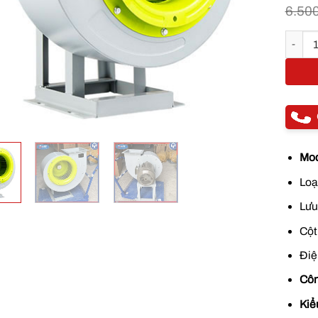
6.50
Quạt ly
Mod
Loạ
Lưu
Cột
Điệ
Côn
Kiể