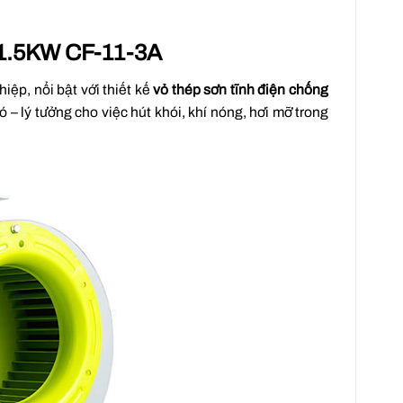
i 1.5KW CF-11-3A
ghiệp
, nổi bật với thiết kế
vỏ thép sơn tĩnh điện chống
ó – lý tưởng cho việc hút khói, khí nóng, hơi mỡ trong