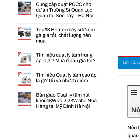
Cung cấp quạt PCCC cho
dự án Trường Sĩ Quan Lục
Quân tại Sơn Tây – Hà Nội
Không
có
Top#3 Heater máy sưởi úm
bình
luận
gà giá tốt, chất lượng nên
ở
mua
Cung
cấp
Không
quạt
có
PCCC
Tìm hiểu quạt ly tâm trung
bình
cho
luận
áp là gì? Mua ở đâu giá tốt?
dự
MÔ TẢ 
ở
án
Không
Top#3
Trường
có
Heater
Tìm hiểu Quạt ly tâm cao áp
Sĩ
bình
máy
Quan
luận
sưởi
là gì? Ưu và nhược điểm
Lục
ở
úm
Quân
Tìm
Không
gà
tại
hiểu
có
giá
Bàn giao Quạt ly tâm hút
Sơn
quạt
bình
tốt,
Tây
ly
luận
chất
khói 4KW và 2.2KW cho Nhà
–
ở
tâm
lượng
Hàng tại Mỹ Đình Hà Nội
Hà
Tìm
trung
Nộ
nên
Nội
hiểu
áp
mua
Không
Quạt
là
có
ly
gì?
bình
tâm
Mua
luận
Nếu b
cao
ở
ở
áp
đâu
Bàn
quán
là
giá
giao
gì?
tốt?