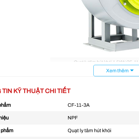
Quạt ly tâm hút khói 1.5KW CF-1
Xem thêm
ượng gió
của dòng quạt này rất cao, đạt từ
3.500 – 5.000 M3/h
. V
àm việc liên tục trong điều kiện không khí chứa nhiều cặn bẩn ở
TIN KỸ THUẬT CHI TIẾT
đạt mức 650 – 500 Pa, điện áp sử dụng của thiết bị là 220V/380V.
 phẩm
CF-11-3A
hiệu
NPF
n phẩm
Quạt ly tâm hút khói