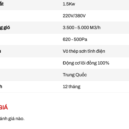
ất
1.5Kw
220V/380V
g gió
3.500 - 5.000 M3/h
620 - 500Pa
u
Vỏ thép sơn tĩnh điện
Động cơ lõi đồng 100%
Trung Quốc
h
12 tháng
Quạt ly tâm nhập kh
GIÁ
ánh giá nào.
Thông số kỹ thuật cơ bản: