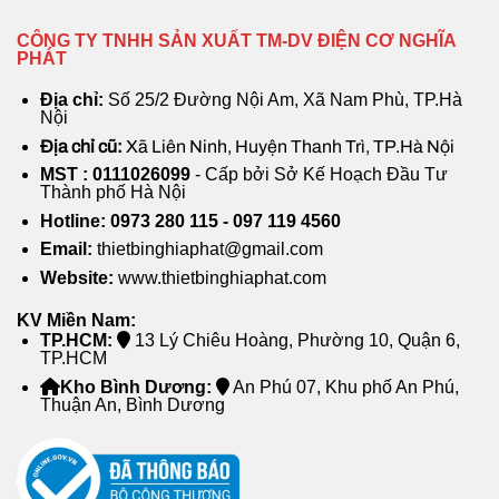
CÔNG TY TNHH SẢN XUẤT TM-DV ĐIỆN CƠ NGHĨA
PHÁT
Địa chỉ:
Số 25/2 Đường Nội Am, Xã Nam Phù, TP.Hà
Nội
Địa chỉ cũ:
Xã Liên Ninh, Huyện Thanh Trì, TP.Hà Nội
MST : 0111026099
- Cấp bởi Sở Kế Hoạch Đầu Tư
Thành phố Hà Nội
Hotline: 0973 280 115 - 097 119 4560
Email:
thietbinghiaphat@gmail.com
Website:
www.thietbinghiaphat.com
KV Miền Nam:
TP.HCM:
13 Lý Chiêu Hoàng, Phường 10, Quận 6,
TP.HCM
Kho Bình Dương:
An Phú 07, Khu phố An Phú,
Thuận An, Bình Dương