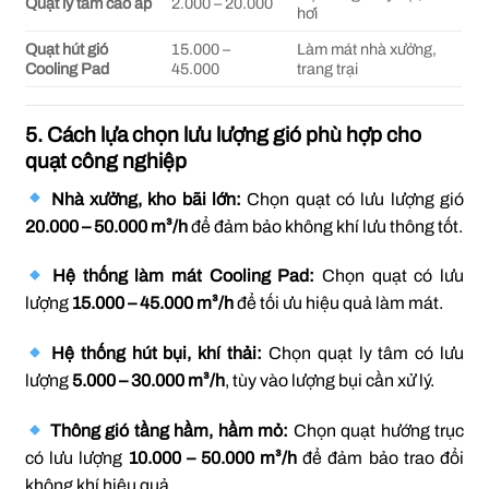
Quạt ly tâm cao áp
2.000 – 20.000
hơi
Quạt hút gió
15.000 –
Làm mát nhà xưởng,
Cooling Pad
45.000
trang trại
5. Cách lựa chọn lưu lượng gió phù hợp cho
quạt công nghiệp
Nhà xưởng, kho bãi lớn:
Chọn quạt có lưu lượng gió
20.000 – 50.000 m³/h
để đảm bảo không khí lưu thông tốt.
Hệ thống làm mát Cooling Pad:
Chọn quạt có lưu
lượng
15.000 – 45.000 m³/h
để tối ưu hiệu quả làm mát.
Hệ thống hút bụi, khí thải:
Chọn quạt ly tâm có lưu
lượng
5.000 – 30.000 m³/h
, tùy vào lượng bụi cần xử lý.
Thông gió tầng hầm, hầm mỏ:
Chọn quạt hướng trục
có lưu lượng
10.000 – 50.000 m³/h
để đảm bảo trao đổi
không khí hiệu quả.