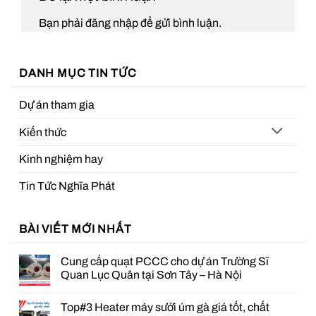
Bạn phải
đăng nhập
để gửi bình luận.
DANH MỤC TIN TỨC
Dự án tham gia
Kiến thức
Kinh nghiệm hay
Tin Tức Nghĩa Phát
BÀI VIẾT MỚI NHẤT
Cung cấp quạt PCCC cho dự án Trường Sĩ
Quan Lục Quân tại Sơn Tây – Hà Nội
Không
có
Top#3 Heater máy sưởi úm gà giá tốt, chất
bình