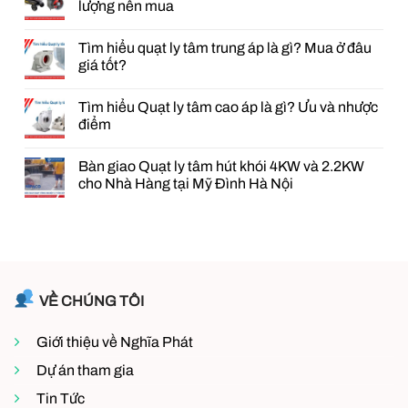
luận
lượng nên mua
ở
Cung
Không
cấp
có
Tìm hiểu quạt ly tâm trung áp là gì? Mua ở đâu
quạt
bình
PCCC
luận
giá tốt?
cho
ở
dự
Top#3
Không
án
Heater
có
Tìm hiểu Quạt ly tâm cao áp là gì? Ưu và nhược
Trường
máy
bình
Sĩ
sưởi
luận
điểm
Quan
úm
ở
Lục
gà
Tìm
Không
Quân
giá
hiểu
có
Bàn giao Quạt ly tâm hút khói 4KW và 2.2KW
tại
tốt,
quạt
bình
Sơn
chất
ly
luận
cho Nhà Hàng tại Mỹ Đình Hà Nội
Tây
lượng
tâm
ở
–
nên
trung
Tìm
Không
Hà
mua
áp
hiểu
có
Nội
là
Quạt
bình
gì?
ly
luận
Mua
tâm
ở
ở
cao
Bàn
đâu
áp
giao
giá
là
Quạt
tốt?
gì?
ly
VỀ CHÚNG TÔI
Ưu
tâm
và
hút
nhược
khói
Giới thiệu về Nghĩa Phát
điểm
4KW
và
2.2KW
Dự án tham gia
cho
Nhà
Tin Tức
Hàng