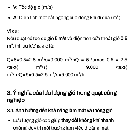
V
: Tốc độ gió (m/s)
A
: Diện tích mặt cắt ngang của dòng khí đi qua (m²)
Ví dụ:
Nếu quạt có tốc độ gió
5 m/s
và diện tích cửa thoát gió
0.5
m²
, thì lưu lượng gió là:
Q=5×0.5=2.5 m³/s=9.000 m³/hQ = 5 \times 0.5 = 2.5
\text{ m³/s} = 9.000 \text{
m³/h}
Q
=
5
×
0.5
=
2.5
m³/s
=
9.000
m³/h
3. Ý nghĩa của lưu lượng gió trong quạt công
nghiệp
3.1. Ảnh hưởng đến khả năng làm mát và thông gió
Lưu lượng gió cao giúp
thay đổi không khí nhanh
chóng
, duy trì môi trường làm việc thoáng mát.