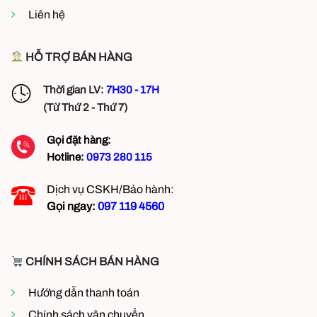
tại
Liên hệ
Mỹ
Đình
Hà
Nội
HỖ TRỢ BÁN HÀNG
Thời gian LV:
7H30 - 17H
(Từ Thứ 2 - Thứ 7)
Gọi đặt hàng:
Hotline:
0973 280 115
Dịch vụ CSKH/Bảo hành:
Gọi ngay:
097 119 4560
CHÍNH SÁCH BÁN HÀNG
Hướng dẫn thanh toán
Chính sách vận chuyển