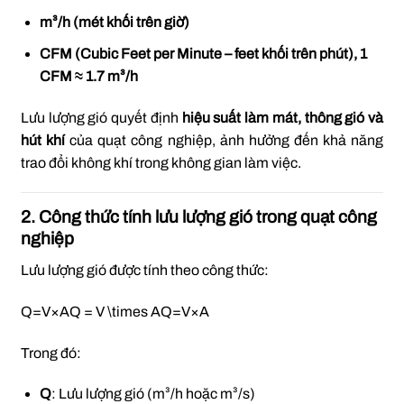
m³/h (mét khối trên giờ)
CFM (Cubic Feet per Minute – feet khối trên phút), 1
CFM ≈ 1.7 m³/h
Lưu lượng gió quyết định
hiệu suất làm mát, thông gió và
hút khí
của quạt công nghiệp, ảnh hưởng đến khả năng
trao đổi không khí trong không gian làm việc.
2. Công thức tính lưu lượng gió trong quạt công
nghiệp
Lưu lượng gió được tính theo công thức:
Q=V×AQ = V \times A
Q
=
V
×
A
Trong đó:
Q
: Lưu lượng gió (m³/h hoặc m³/s)