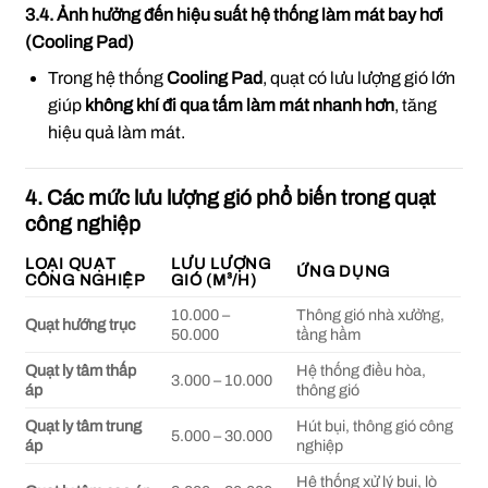
3.4. Ảnh hưởng đến hiệu suất hệ thống làm mát bay hơi
(Cooling Pad)
Trong hệ thống
Cooling Pad
, quạt có lưu lượng gió lớn
giúp
không khí đi qua tấm làm mát nhanh hơn
, tăng
hiệu quả làm mát.
4. Các mức lưu lượng gió phổ biến trong quạt
công nghiệp
LOẠI QUẠT
LƯU LƯỢNG
ỨNG DỤNG
CÔNG NGHIỆP
GIÓ (M³/H)
10.000 –
Thông gió nhà xưởng,
Quạt hướng trục
50.000
tầng hầm
Quạt ly tâm thấp
Hệ thống điều hòa,
3.000 – 10.000
áp
thông gió
Quạt ly tâm trung
Hút bụi, thông gió công
5.000 – 30.000
áp
nghiệp
Hệ thống xử lý bụi, lò