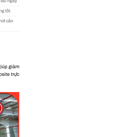
 lâu ngày.
ng tốt.
nơi cần
giúp giảm
site trực