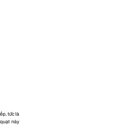
ếp, tức là
 quạt này