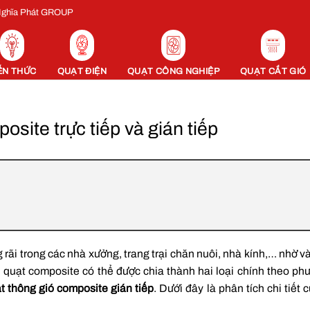
 Nghĩa Phát GROUP
ẾN THỨC
QUẠT ĐIỆN
QUẠT CÔNG NGHIỆP
QUẠT CẮT GIÓ
site trực tiếp và gián tiếp
rãi trong các nhà xưởng, trang trại chăn nuôi, nhà kính,… nhờ v
, quạt composite có thể được chia thành hai loại chính theo ph
t thông gió composite gián tiếp
. Dưới đây là phân tích chi tiết