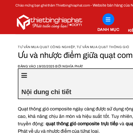
Bỏ
- Website bán hàng của
Chào mừng bạn ghé thăm Thietbinghiaphat.com
qua
nội
dung
DANH MỤC
KI
TƯ VẤN MUA QUẠT CÔNG NGHIỆP
,
TƯ VẤN MUA QUẠT THÔNG GIÓ
Ưu và nhược điểm giữa quạt compo
ĐĂNG VÀO
19/03/2025
BỞI
NGHĨA PHÁT
Nội dung chi tiết
Quạt thông gió composite ngày càng được sử dụng rộng 
cao, khả năng chịu ăn mòn và hiệu suất tốt. Tuy nhiên
truyền động:
quạt thông gió composite trực tiếp
và
quạ
Phát về ưu và nhược điểm của từng loại.