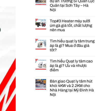
dự án Trường Sĩ Quan Lục
Quân tại Sơn Tây – Hà
Nội
Không
có
Top#3 Heater máy sưởi
bình
luận
úm gà giá tốt, chất lượng
ở
nên mua
Cung
cấp
Không
quạt
có
PCCC
Tìm hiểu quạt ly tâm trung
bình
cho
luận
áp là gì? Mua ở đâu giá
dự
ở
tốt?
án
Top#3
Trường
Heater
Không
Sĩ
máy
có
Quan
sưởi
Tìm hiểu Quạt ly tâm cao
bình
Lục
úm
luận
áp là gì? Ưu và nhược
Quân
gà
ở
tại
điểm
giá
Tìm
Sơn
tốt,
hiểu
Không
Tây
chất
quạt
có
–
lượng
ly
Bàn giao Quạt ly tâm hút
bình
Hà
nên
tâm
luận
khói 4KW và 2.2KW cho
Nội
mua
trung
ở
Nhà Hàng tại Mỹ Đình Hà
áp
Tìm
là
Nội
hiểu
gì?
Quạt
Không
Mua
ly
có
ở
tâm
bình
đâu
cao
luận
giá
áp