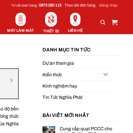
Đăng nhập
0973 280 115
Theo dõi đơn hàng
Tư vấn bán hàng :
MÁY LÀM MÁT
LIÊN HỆ
THIẾT BỊ
DANH MỤC TIN TỨC
Dự án tham gia
Kiến thức
Kinh nghiệm hay
Tin Tức Nghĩa Phát
ào độ bền
BÀI VIẾT MỚI NHẤT
ương thức
 của Nghĩa
Cung cấp quạt PCCC cho