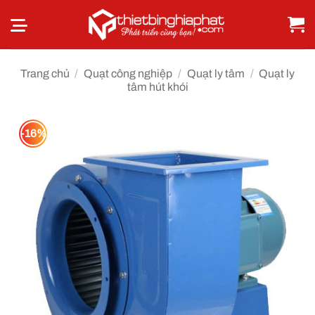
Bỏ
qua
nội
dung
Trang chủ
/
Quạt công nghiệp
/
Quạt ly tâm
/
Quạt ly
tâm hút khói
-16%