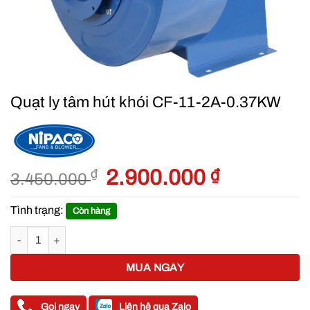
Quạt ly tâm hút khói CF-11-2A-0.37KW
Giá
2.900.000
₫
Giá
₫
3.450.000
gốc
hiện
là:
tại
Tình trạng:
Còn hàng
3.450.000 ₫.
là:
Quạt ly tâm hút khói CF-11-2A-0.37KW số lượng
2.900.000 ₫
MUA NGAY
Gọi ngay
Liên hệ qua Zalo