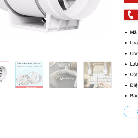
Mã 
Loạ
Côn
Lưu
Cột
Điệ
Bảo