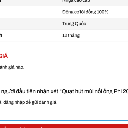
u
Nhựa cao cấp
Động cơ lõi đồng 100%
Trung Quốc
h
12 tháng
GIÁ
ánh giá nào.
 người đầu tiên nhận xét “Quạt hút mùi nối ống Phi 
ải
đăng nhập
để gửi đánh giá.