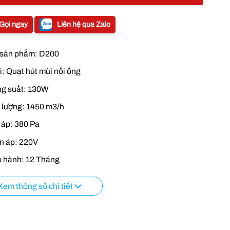
Gọi ngay
Liên hệ qua Zalo
sản phẩm: D200
i: Quạt hút mùi nối ống
g suất: 130W
 lượng: 1450 m3/h
 áp: 380 Pa
n áp: 220V
 hành: 12 Tháng
Xem thông số chi tiết