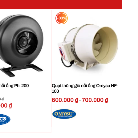
-33%
Phi 200
 rời và kết nối ống dẫn gió thuận tiện mà không ảnh
+
nối ống Phi 200
Quạt thông gió nối ống Omysu HF-
100
0
₫
Khoảng
600.000
₫
700.000
₫
–
giá:
Giá
000
₫
từ
hiện
600.000 ₫
tại
đến
 ₫.
là:
700.000 ₫
1.750.000 ₫.