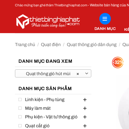
Bỏ
- Website bán hàng của
Chào mừng bạn ghé thăm Thietbinghiaphat.com
qua
nội
dung
DANH MỤC
KI
Trang chủ
/
Quạt điện
/
Quạt thông gió dân dụng
/
Quạ
DANH MỤC ĐANG XEM
-32%
Quạt thông gió hút mùi
×
DANH MỤC SẢN PHẨM
Linh kiện - Phụ tùng
Máy làm mát
Phụ kiện - Vật tư thông gió
Quạt cắt gió