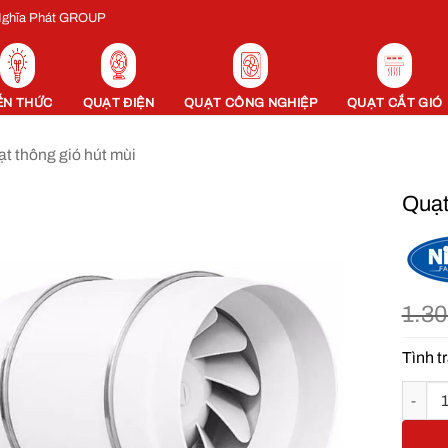
 Nghĩa Phát GROUP
ẾN THỨC
QUẠT ĐIỆN
QUẠT CÔNG NGHIỆP
QUẠT CẮT GIÓ
t thông gió hút mùi
Quạt
1.3
Tình t
Quạt hú