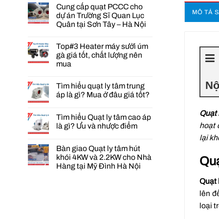
Cung cấp quạt PCCC cho
MÔ TẢ 
dự án Trường Sĩ Quan Lục
Quân tại Sơn Tây – Hà Nội
Không
có
Top#3 Heater máy sưởi úm
bình
luận
gà giá tốt, chất lượng nên
ở
mua
Cung
cấp
Không
quạt
có
Nộ
PCCC
Tìm hiểu quạt ly tâm trung
bình
cho
luận
áp là gì? Mua ở đâu giá tốt?
dự
ở
án
Không
Top#3
Trường
có
Heater
Quạt 
Tìm hiểu Quạt ly tâm cao áp
Sĩ
bình
máy
Quan
luận
hoạt 
sưởi
là gì? Ưu và nhược điểm
Lục
ở
úm
Quân
Tìm
Không
lại k
gà
tại
hiểu
có
giá
Bàn giao Quạt ly tâm hút
Sơn
quạt
bình
tốt,
Tây
ly
luận
chất
khói 4KW và 2.2KW cho Nhà
Quạ
–
ở
tâm
lượng
Hàng tại Mỹ Đình Hà Nội
Hà
Tìm
trung
nên
Nội
hiểu
áp
mua
Không
Quạt
Quạt 
là
có
ly
gì?
bình
lên đ
tâm
Mua
luận
cao
ở
ở
loại t
áp
đâu
Bàn
là
giá
giao
gì?
tốt?