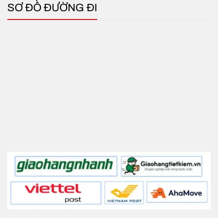
SƠ ĐỒ ĐƯỜNG ĐI
phẩm được nhập kho với quy trình kiểm hàng chặt
chẽ sẽ loại bỏ các sản phẩm bị lỗi từ nhà sản xuất.
Vì vậy, khi đến tay quý khách chắc chắn là sản
phẩm tốt và chất lượng nhất.
Đội ngũ nhân viên tư vấn của chúng tôi luôn sẵn
sàng hỗ trợ.
Các hình thức thanh toán linh hoạt, hỗ trợ giao
hàng trên toàn quốc
Chính sách bảo hành, hậu mãi sau bán hàng an
tâm tuyệt đối
Hãy liên hệ ngay với
Hotline: 0973 280 115
để
được tư vấn ngay.