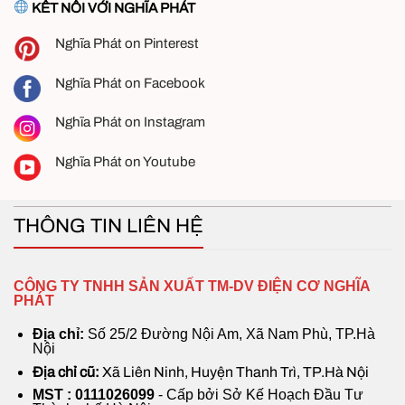
KẾT NỐI VỚI NGHĨA PHÁT
Nghĩa Phát on Pinterest
Nghĩa Phát on Facebook
Nghĩa Phát on Instagram
Ứng dụng của quạt hút mùi nối ống
Nghĩa Phát on Youtube
Mua Quạt hút nối ống phi 315 giá tốt tại
Nghĩa Phát
THÔNG TIN LIÊN HỆ
Thiết bị Nghĩa Phát
– Tự hào là đơn vị kinh doanh
và phát triển trong ngành quạt công nghiệp với hơn
CÔNG TY TNHH SẢN XUẤT TM-DV ĐIỆN CƠ NGHĨA
10 năm kinh nghiệm. Phân phối
Quạt hút nối ống
,
PHÁT
quạt điện, quạt công nghiệp hàng chính hãng giá
Địa chỉ:
Số 25/2 Đường Nội Am, Xã Nam Phù, TP.Hà
tốt trên thị trường và có mạng lưới khách hàng rộng
Nội
khắp trên cả nước. Sản phẩm bán ra thị trường đảm
Địa chỉ cũ:
Xã Liên Ninh, Huyện Thanh Trì, TP.Hà Nội
bảo chất lượng và cam kết chính sách bảo hành an
MST : 0111026099
- Cấp bởi Sở Kế Hoạch Đầu Tư