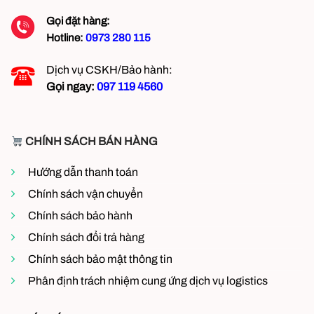
Hệ thống thông gió cho văn phòng, phòng máy,
Gọi đặt hàng:
nhà vệ sinh công cộng
Hotline:
0973 280 115
Hút khí nóng từ trần nhà hoặc phòng kỹ thuật
Dịch vụ CSKH/Bảo hành:
Kết hợp ống gió mềm để dẫn khí thải ra ngoài
Gọi ngay:
097 119 4560
Thích hợp dùng trong các hệ thống thông gió
dân dụng, công trình cơ điện, quán ăn, nhà
CHÍNH SÁCH BÁN HÀNG
hàng…
Hướng dẫn thanh toán
Chính sách vận chuyển
Chính sách bảo hành
Chính sách đổi trả hàng
Chính sách bảo mật thông tin
Phân định trách nhiệm cung ứng dịch vụ logistics