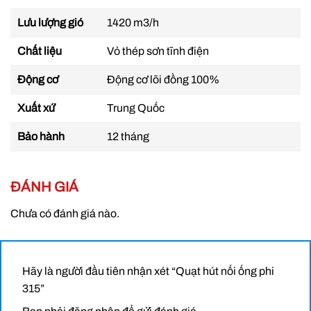
Lưu lượng: 1420 m3/h
Lưu lượng gió
1420 m3/h
Cột áp: 830 Pa
Chất liệu
Vỏ thép sơn tĩnh điện
Kích thước đường ống: Phi 315
Động cơ
Động cơ lõi đồng 100%
Bảo hành: 12 Tháng
Xuất xứ
Trung Quốc
Bảo hành
12 tháng
ĐÁNH GIÁ
Chưa có đánh giá nào.
Hãy là người đầu tiên nhận xét “Quạt hút nối ống phi
315”