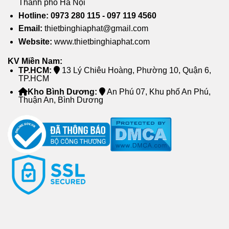
Thành phố Hà Nội
tâm sử dụng.
Hotline: 0973 280 115 - 097 119 4560
Email:
thietbinghiaphat@gmail.com
Website:
www.thietbinghiaphat.com
KV Miền Nam:
TP.HCM:
13 Lý Chiêu Hoàng, Phường 10, Quận 6,
TP.HCM
Kho Bình Dương:
An Phú 07, Khu phố An Phú,
Thuận An, Bình Dương
Nghĩa Phát phân phối Quạt hút mùi nối ống các loại
Trước khi lựa chọn một thiết bị, một sản phẩm để
phân phối, đội ngũ kỹ thuật của chúng tôi có bước
kiểm tra nghiêm ngặt kỹ lưỡng. Bên cạnh đó, sản