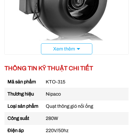
Xem thêm
Quạt hút nối ống Phi 315
THÔNG TIN KỸ THUẬT CHI TIẾT
Thông tin sản phẩm Quạt hút nối ống phi 315
Mã sản phẩm
KTO-315
Mã sản phẩm: KTO-315
Thương hiệu
Nipaco
Nhà cung cấp:
Nipaco
Loại sản phẩm
Quạt thông gió nối ống
Loại: Quạt hút nối ống
Công suất
280W
Công suất: 280 W
Điện áp
220V/50hz
Tốc độ: 2550 v/p