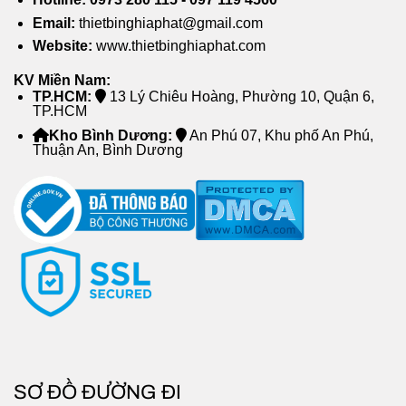
nghiệp động cơ DC nam châm vĩnh cửu, với chính
Email:
thietbinghiaphat@gmail.com
sách bảo hành động cơ lên đến 12 tháng sử dụng.
Website:
www.thietbinghiaphat.com
KV Miền Nam:
TP.HCM:
13 Lý Chiêu Hoàng, Phường 10, Quận 6,
TP.HCM
Kho Bình Dương:
An Phú 07, Khu phố An Phú,
Thuận An, Bình Dương
Tư vấn thi công & lắp đặt quạt trần công nghiệp chuyên
nghiệp
Liên hệ ngay đội ngũ tư vấn của Nghĩa Phát để
được hỗ trợ tốt nhất
SƠ ĐỒ ĐƯỜNG ĐI