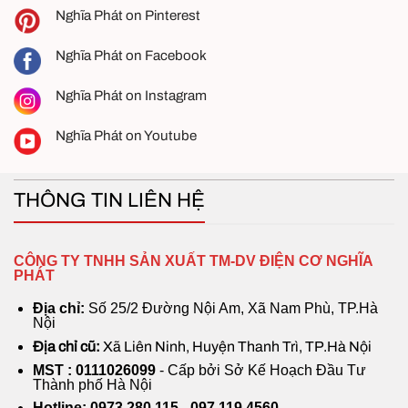
Nghĩa Phát on Pinterest
Nghĩa Phát on Facebook
Nghĩa Phát on Instagram
Nghĩa Phát on Youtube
THÔNG TIN LIÊN HỆ
Quạt trần công nghiệp động cơ DC
CÔNG TY TNHH SẢN XUẤT TM-DV ĐIỆN CƠ NGHĨA
PHÁT
Phân phối Quạt trần HVLS chính hãng –
Địa chỉ:
Số 25/2 Đường Nội Am, Xã Nam Phù, TP.Hà
bảo hành dài hạn
Nội
Địa chỉ cũ:
Xã Liên Ninh, Huyện Thanh Trì, TP.Hà Nội
Nghĩa Phát
là đơn vị phân phối sản phẩm
Quạt
MST : 0111026099
- Cấp bởi Sở Kế Hoạch Đầu Tư
trần công nghiệp HVLS chính hãng
, quạt trần công
Thành phố Hà Nội
nghiệp motor hộp số giảm tốc, quạt trần công
Hotline: 0973 280 115 - 097 119 4560