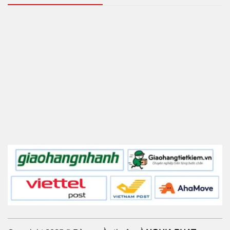
Hotline:
0973 280 115
Địa chỉ:
25/2 Nội Am, Xã Nam Phù, Thành phố
Hà Nội
Kho hàng Miền Nam:
Đường An Phú 07 –
TX.Thuận An – Bình Dương
Website:
https://thietbinghiaphat.com
Nếu bạn đang tìm chiếc
quạt trần công nghiệp
có
kích thước lớn hơn
Mời bạn tham khảo:
Quạt trần
công nghiệp HVLS cánh dài 6.2M
(Motor DC)