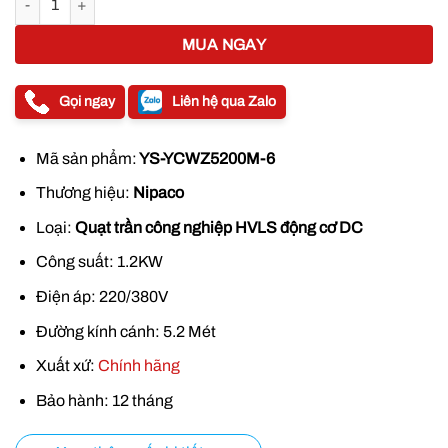
19.000.0
MUA NGAY
Gọi ngay
Liên hệ qua Zalo
Mã sản phẩm:
YS-YCWZ5200M-6
Thương hiệu:
Nipaco
Loại:
Quạt trần công nghiệp HVLS động cơ DC
Công suất:
1.2KW
Điện áp:
220/380V
Đường kính cánh:
5.2 Mét
Xuất xứ:
Chính hãng
Bảo hành:
12 tháng