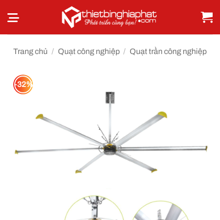
Bỏ
qua
nội
dung
Trang chủ
/
Quạt công nghiệp
/
Quạt trần công nghiệp
-32%