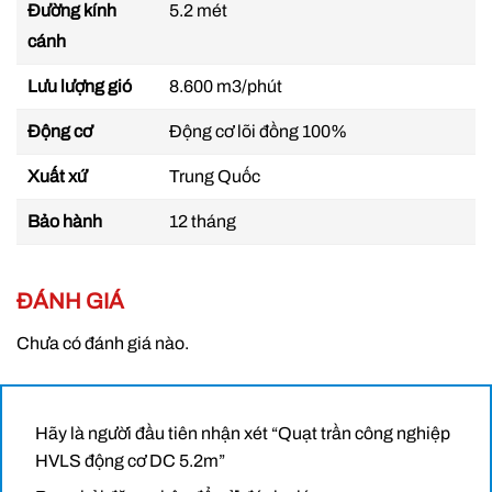
Đường kính
5.2 mét
cánh
Lưu lượng gió
8.600 m3/phút
Động cơ
Động cơ lõi đồng 100%
Xuất xứ
Trung Quốc
Bảo hành
12 tháng
Quạt trần công nghiệp HVLS động cơ DC
ĐÁNH GIÁ
Chưa có đánh giá nào.
Hãy là người đầu tiên nhận xét “Quạt trần công nghiệp
HVLS động cơ DC 5.2m”