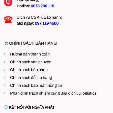
Lưu ý khi chọn quạt trần công nghiệp
Hotline:
0973 280 115
Dịch vụ CSKH/Bảo hành:
Với khả năng làm mát hiệu quả, tiết kiệm năng
Gọi ngay:
097 119 4560
lượng và độ bền cao, quạt trần công nghiệp
YS-
YCWZ5200M-6
là giải pháp lý tưởng cho các
không gian lớn, giúp cải thiện môi trường làm việc
CHÍNH SÁCH BÁN HÀNG
và tăng năng suất lao động.
Hướng dẫn thanh toán
Ứng dụng Quạt trần công nghiệp HVLS
Chính sách vận chuyển
Quạt trần công nghiệp
được ứng dụng lắp đặt
Chính sách bảo hành
nhiều trong các không gian nhà xưởng, sân vận
động thể dục thể thao, khu vui chơi giải trí…
Chính sách đổi trả hàng
Chính sách bảo mật thông tin
Phân định trách nhiệm cung ứng dịch vụ logistics
KẾT NỐI VỚI NGHĨA PHÁT