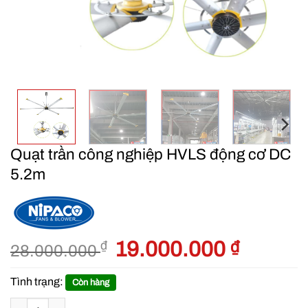
Quạt trần công nghiệp HVLS động cơ DC
5.2m
Giá
19.000.000
₫
Giá
₫
28.000.000
gốc
hiện
là:
tại
Tình trạng:
Còn hàng
28.000.000 ₫.
là:
Quạt trần công nghiệp HVLS động cơ DC 5.2m số lượng