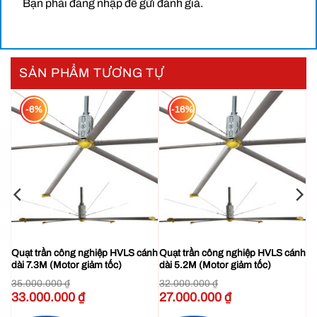
Bạn phải
đăng nhập
để gửi đánh giá.
SẢN PHẨM TƯƠNG TỰ
-6%
-16%
Quạt trần công nghiệp Motor DC
Thông số kỹ thuật Quạt trần HVLS động cơ DC
ài
Quạt trần công nghiệp HVLS cánh
Quạt trần công nghiệp HVLS cánh
dài 7.3M (Motor giảm tốc)
dài 5.2M (Motor giảm tốc)
35.000.000
₫
32.000.000
₫
Giá
33.000.000
₫
Giá
Giá
27.000.000
₫
Giá
Thông số kỹ thuật Quạt trần HVLS Động cơ DC
gốc
hiện
gốc
hiện
là:
tại
là:
tại