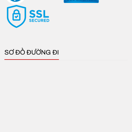
SƠ ĐỒ ĐƯỜNG ĐI
Quạt thông gió composite trực tiếp lắp cho trang trại
Quạt thông gió composite trực tiếp 1060×1060
là
lựa chọn lý tưởng cho những không gian cần lưu
thông không khí hiệu quả. Với chất liệu bền bỉ, khả
năng tiết kiệm năng lượng và hiệu suất vượt trội,