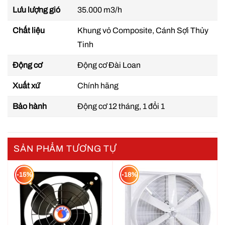
Lưu lượng gió
35.000 m3/h
Chất liệu
Khung vỏ Composite, Cánh Sợi Thủy
Tinh
Động cơ
Động cơ Đài Loan
Xuất xứ
Chính hãng
Quạt thông gió composite chất lượng bền bỉ
Bảo hành
Động cơ 12 tháng, 1 đổi 1
Lưu Lượng Gió Mạnh Mẽ – Hiệu Quả Làm Mát Cao
Với thiết kế khí động học tiên tiến, quạt thông gió
SẢN PHẨM TƯƠNG TỰ
composite trực tiếp 1060×1060 mang lại luồng gió
lớn, giúp không gian làm việc luôn thoáng mát mà
-15%
-18%
vẫn tiết kiệm điện năng tối đa.
Vận Hành Êm Ái – Độ Ồn Thấp
Thiết kế quạt tối ưu giúp giảm thiểu tiếng ồn trong