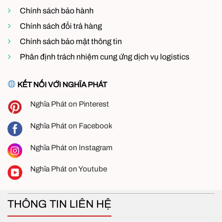
Chính sách bảo hành
Chính sách đổi trả hàng
Chính sách bảo mật thông tin
Phân định trách nhiệm cung ứng dịch vụ logistics
Thông số kỹ thuật Quạt composite trực tiếp OMYSU
KẾT NỐI VỚI NGHĨA PHÁT
Kích thước khung quạt:
1060x1060mm
Nghĩa Phát on Pinterest
Công suất động cơ:
0.55KW
Nghĩa Phát on Facebook
Lưu lượng gió:
35.000 m3/h
Nghĩa Phát on Instagram
Chất liệu cánh quạt:
Composite sợi thủy tinh
siêu nhẹ, chịu lực tốt
Nghĩa Phát on Youtube
Điện áp sử dụng:
380V/50,60Hz
Cấu trúc khung:
Composite nguyên khối, chống
THÔNG TIN LIÊN HỆ
gỉ sét