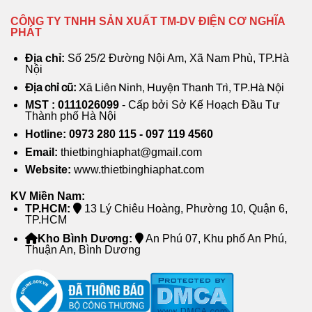
Cơ chế hoạt động:
Truyền động trực tiếp
CÔNG TY TNHH SẢN XUẤT TM-DV ĐIỆN CƠ NGHĨA
PHÁT
Ứng Dụng Của Quạt Thông Gió
Địa chỉ:
Số 25/2 Đường Nội Am, Xã Nam Phù, TP.Hà
Composite Trực Tiếp 1060×1060
Nội
Quạt được ứng dụng rộng rãi trong nhiều lĩnh vực:
Địa chỉ cũ:
Xã Liên Ninh, Huyện Thanh Trì, TP.Hà Nội
MST : 0111026099
- Cấp bởi Sở Kế Hoạch Đầu Tư
Thành phố Hà Nội
Nhà xưởng công nghiệp
: Giúp điều hòa không
Hotline: 0973 280 115 - 097 119 4560
khí, giảm nhiệt độ và tạo môi trường làm việc tốt
Email:
thietbinghiaphat@gmail.com
hơn.
Website:
www.thietbinghiaphat.com
Trang trại chăn nuôi
: Cải thiện môi trường sống
cho gia súc, gia cầm, hạn chế mùi hôi và độ ẩm
KV Miền Nam:
TP.HCM:
13 Lý Chiêu Hoàng, Phường 10, Quận 6,
cao.
TP.HCM
Nhà kính nông nghiệp
: Giúp điều chỉnh độ ẩm,
Kho Bình Dương:
An Phú 07, Khu phố An Phú,
Thuận An, Bình Dương
nhiệt độ phù hợp với sự phát triển của cây trồng.
Kho bãi, nhà kho, xưởng sản xuất
: Giảm thiểu
tình trạng không khí ngột ngạt, hỗ trợ làm mát
hiệu quả.