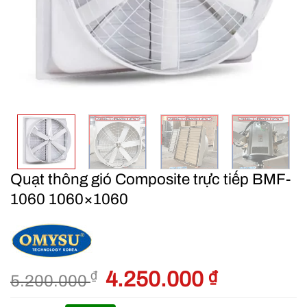
Quạt thông gió Composite trực tiếp BMF-
1060 1060×1060
Giá
4.250.000
₫
Giá
₫
5.200.000
gốc
hiện