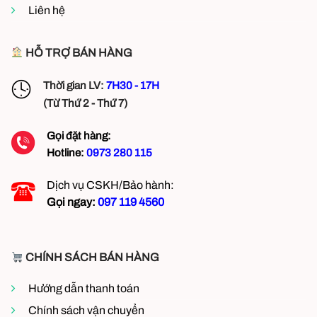
Liên hệ
HỖ TRỢ BÁN HÀNG
Quat thông gió composite với nhiều ưu điểm nổi bậc
Thời gian LV:
7H30 - 17H
(Từ Thứ 2 - Thứ 7)
Thông số kỹ thuật sản phẩm Quạt Thông
Gọi đặt hàng:
Gió Composite 1060×1060
Hotline:
0973 280 115
Dịch vụ CSKH/Bảo hành:
Gọi ngay:
097 119 4560
CHÍNH SÁCH BÁN HÀNG
Hướng dẫn thanh toán
Chính sách vận chuyển