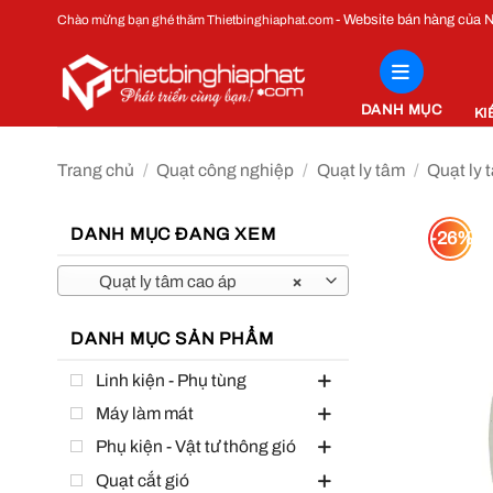
Bỏ
- Website bán hàng của
Chào mừng bạn ghé thăm Thietbinghiaphat.com
qua
nội
dung
DANH MỤC
KI
Trang chủ
/
Quạt công nghiệp
/
Quạt ly tâm
/
Quạt ly 
DANH MỤC ĐANG XEM
-26%
Quạt ly tâm cao áp
×
DANH MỤC SẢN PHẨM
Linh kiện - Phụ tùng
Máy làm mát
Phụ kiện - Vật tư thông gió
Quạt cắt gió