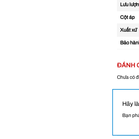
Lưu lượn
Quạt
Cột áp
Quạt 
Xuất xứ
tiếp 
và lư
Bảo hàn
bụi, k
ĐÁNH 
Chưa có đ
Hãy l
Bạn ph