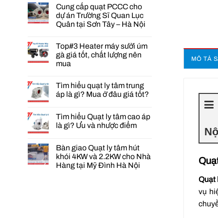
Cung cấp quạt PCCC cho
dự án Trường Sĩ Quan Lục
Quân tại Sơn Tây – Hà Nội
Không
có
Top#3 Heater máy sưởi úm
bình
luận
gà giá tốt, chất lượng nên
MÔ TẢ 
ở
mua
Cung
cấp
Không
quạt
có
PCCC
Tìm hiểu quạt ly tâm trung
bình
cho
luận
áp là gì? Mua ở đâu giá tốt?
dự
ở
án
Không
Top#3
Trường
có
Heater
Tìm hiểu Quạt ly tâm cao áp
Sĩ
bình
máy
Quan
luận
sưởi
là gì? Ưu và nhược điểm
Lục
Nộ
ở
úm
Quân
Tìm
Không
gà
tại
hiểu
có
giá
Bàn giao Quạt ly tâm hút
Sơn
quạt
bình
tốt,
Tây
ly
luận
chất
khói 4KW và 2.2KW cho Nhà
Quạt
–
ở
tâm
lượng
Hàng tại Mỹ Đình Hà Nội
Hà
Tìm
trung
nên
Nội
hiểu
áp
mua
Không
Quạt 
Quạt
là
có
ly
gì?
bình
vụ hi
tâm
Mua
luận
cao
ở
ở
chuyề
áp
đâu
Bàn
là
giá
giao
gì?
tốt?