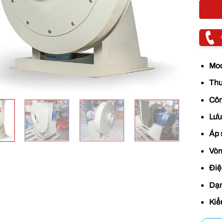
Mo
Thư
Côn
Lưu
Áp 
Vòn
Điệ
Dạn
Kiể