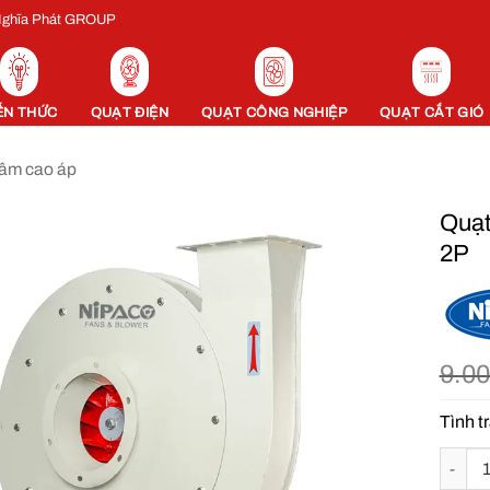
 Nghĩa Phát GROUP
ẾN THỨC
QUẠT ĐIỆN
QUẠT CÔNG NGHIỆP
QUẠT CẮT GIÓ
tâm cao áp
Quạt
2P
9.0
Tình t
Quạt l