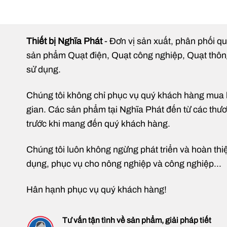
Mo
Th
Thiết bị Nghĩa Phát
- Đơn vị sản xuất, phân phối qu
Cô
sản phẩm Quạt điện, Quạt công nghiệp, Quạt thông g
Lư
sử dụng.
Áp
Chúng tôi không chỉ phục vụ quý khách hàng mua hàn
Vò
gian. Các sản phẩm tại Nghĩa Phát đến từ các thương
Đi
trước khi mang đến quý khách hàng.
Dạ
Ki
Chúng tôi luôn không ngừng phát triển và hoàn thi
dụng, phục vụ cho nông nghiệp và công nghiệp...
Bản v
Hân hạnh phục vụ quý khách hàng!
Tư vấn tận tình về sản phẩm, giải pháp tiết