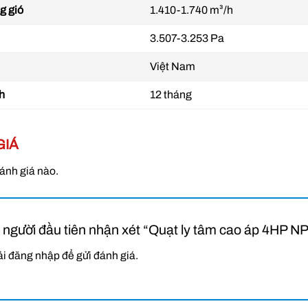
g gió
1.410-1.740 m³/h
 ly tâm cao áp trực tiếp là gì?
3.507-3.253 Pa
ly tâm cao áp trực tiếp
là loại quạt công nghiệp sử dụng
kết cấu 
Việt Nam
vào trục của động cơ
, không qua dây curoa hay puly trung gian. L
u lượng gió mạnh
, thường dùng để
cấp khí hoặc hút khí trong các
h
12 tháng
hí thải…
GIÁ
ánh giá nào.
à người đầu tiên nhận xét “Quạt ly tâm cao áp 4H
ải
đăng nhập
để gửi đánh giá.