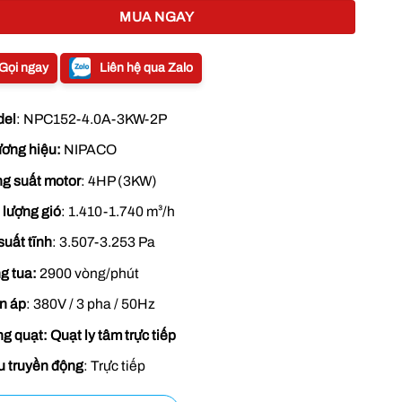
MUA NGAY
Gọi ngay
Liên hệ qua Zalo
del
: NPC152-4.0A-3KW-2P
ơng hiệu:
NIPACO
g suất motor
: 4HP (3KW)
 lượng gió
: 1.410-1.740 m³/h
suất tĩnh
: 3.507-3.253 Pa
g tua:
2900 vòng/phút
n áp
: 380V / 3 pha / 50Hz
g quạt:
Quạt ly tâm trực tiếp
u truyền động
: Trực tiếp