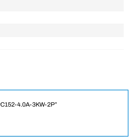
truyền động trực tiếp
, tức là
cánh quạt được gắn trực
oại
quạt ly tâm
này được thiết kế để tạo ra
áp suất lớn
 hệ thống thông gió, lò hơi, buồng sấy, hệ thống xử lý
P NPC152-4.0A-3KW-2P”