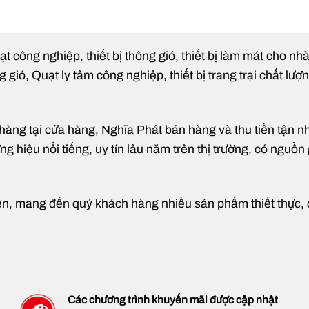
del
: NPC152-4.0A-3KW-2P
ương hiệu:
NIPACO
ạt công nghiệp, thiết bị thông gió, thiết bị làm mát cho n
ng suất motor
: 4HP (3KW)
ió, Quạt ly tâm công nghiệp, thiết bị trang trại chất lượ
u lượng gió
: 1.410-1.740 m³/h
 suất tĩnh
: 3.507-3.253 Pa
g tại cửa hàng, Nghĩa Phát bán hàng và thu tiền tận nhà t
ng tua:
2900 vòng/phút
 hiệu nổi tiếng, uy tín lâu năm trên thị trường, có nguồn 
ện áp
: 380V / 3 pha / 50Hz
ng quạt:
Quạt ly tâm trực tiếp
ểu truyền động
: Trực tiếp
ện, mang đến quý khách hàng nhiều sản phẩm thiết thực, có
ẽ lắp đặt
Các chương trình khuyến mãi được cập nhật