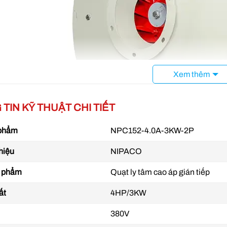
Xem thêm
TIN KỸ THUẬT CHI TIẾT
 phẩm
NPC152-4.0A-3KW-2P
hiệu
NIPACO
n phẩm
Quạt ly tâm cao áp gián tiếp
ất
4HP/3KW
380V
Quạt ly tâm cao áp 4HP