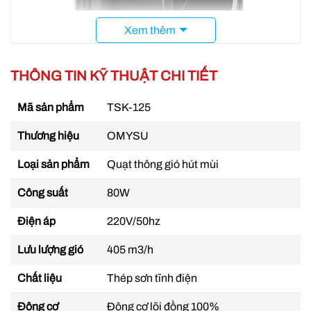
Xem thêm
THÔNG TIN KỸ THUẬT CHI TIẾT
Mã sản phẩm
TSK-125
Thương hiệu
OMYSU
Quạt hút mùi nối ống TSK-125 Phi 125
Loại sản phẩm
Quạt thông gió hút mùi
Sản phẩm phù hợp cho những không gian yêu cầu
Công suất
80W
hút mùi, hút khí, giải nhiệt hoặc loại bỏ hơi ẩm một
Điện áp
220V/50hz
cách liên tục và hiệu quả.
Lưu lượng gió
405 m3/h
Ưu điểm khi sử dụng quạt nối ống TSK-
125
Chất liệu
Thép sơn tĩnh điện
Hút mùi nhanh – mạnh
Động cơ
Động cơ lõi đồng 100%