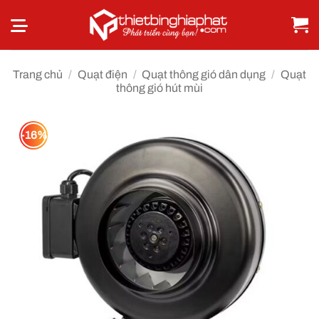
Bỏ
qua
nội
dung
Trang chủ
/
Quạt điện
/
Quạt thông gió dân dụng
/
Quạt
thông gió hút mùi
-16%