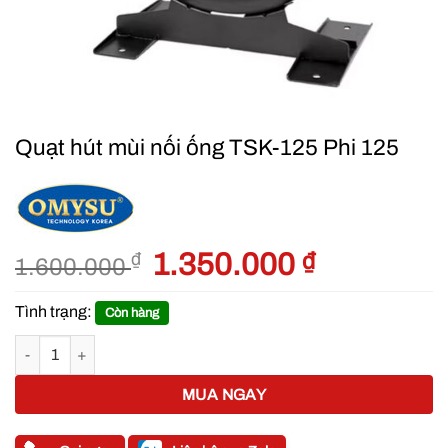
Quạt hút mùi nối ống TSK-125 Phi 125
Giá
1.350.000
₫
Giá
₫
1.600.000
gốc
hiện
là:
tại
Tình trạng:
Còn hàng
1.600.000 ₫.
là:
Quạt hút mùi nối ống TSK-125 Phi 125 số lượng
1.350.000 ₫
MUA NGAY