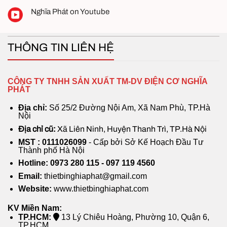
Nghĩa Phát on Youtube
THÔNG TIN LIÊN HỆ
CÔNG TY TNHH SẢN XUẤT TM-DV ĐIỆN CƠ NGHĨA
PHÁT
Địa chỉ:
Số 25/2 Đường Nội Am, Xã Nam Phù, TP.Hà
Nội
Địa chỉ cũ:
Xã Liên Ninh, Huyện Thanh Trì, TP.Hà Nội
MST : 0111026099
- Cấp bởi Sở Kế Hoạch Đầu Tư
Thành phố Hà Nội
Hotline: 0973 280 115 - 097 119 4560
Email:
thietbinghiaphat@gmail.com
Website:
www.thietbinghiaphat.com
KV Miền Nam:
TP.HCM:
13 Lý Chiêu Hoàng, Phường 10, Quận 6,
TP.HCM