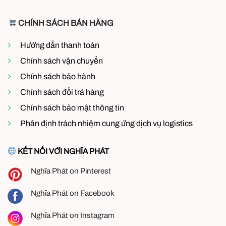
chính hãng
CHÍNH SÁCH BÁN HÀNG
Có hóa đơn VAT, bảo hành đầy đủ
Uy tín lâu năm trong lĩnh vực quạt công nghiệp
Hướng dẫn thanh toán
& quạt dân dụng, thông gió làm mát
Chính sách vận chuyển
Liên hệ
Hotline: 0973 280 115 – 097 119
Chính sách bảo hành
4560
để được tư vấn báo giá tốt nhất
Chính sách đổi trả hàng
Chính sách bảo mật thông tin
Phân định trách nhiệm cung ứng dịch vụ logistics
KẾT NỐI VỚI NGHĨA PHÁT
Nghĩa Phát on Pinterest
Nghĩa Phát on Facebook
Nghĩa Phát on Instagram