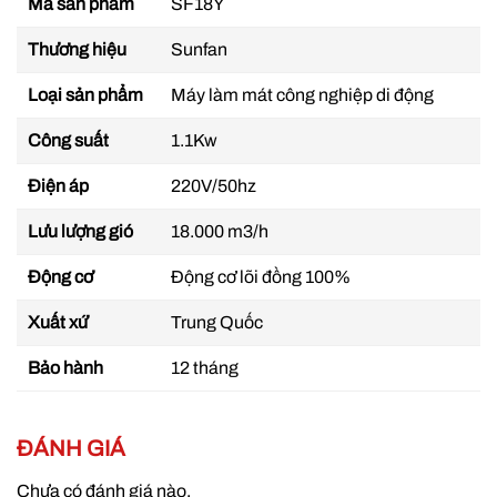
Mã sản phẩm
SF18Y
Máy làm mát công nghiệp Sunfan SF18Y 18.000 m3/h
Thương hiệu
Sunfan
1.1KW
Loại sản phẩm
Máy làm mát công nghiệp di động
Nguyên lý hoạt động của máy làm mát công
Công suất
1.1Kw
nghiệp di động
SF22Y
Điện áp
220V/50hz
Máy làm mát công nghiệp di động SF18Y
sử dụng
công nghệ làm mát bằng hơi nước, kết hợp với quạt
Lưu lượng gió
18.000 m3/h
công suất lớn để tạo luồng gió mát tự nhiên, giúp
Động cơ
Động cơ lõi đồng 100%
giảm nhiệt độ mà không làm khô không khí như
điều hòa.
Xuất xứ
Trung Quốc
Bảo hành
12 tháng
ĐÁNH GIÁ
Chưa có đánh giá nào.