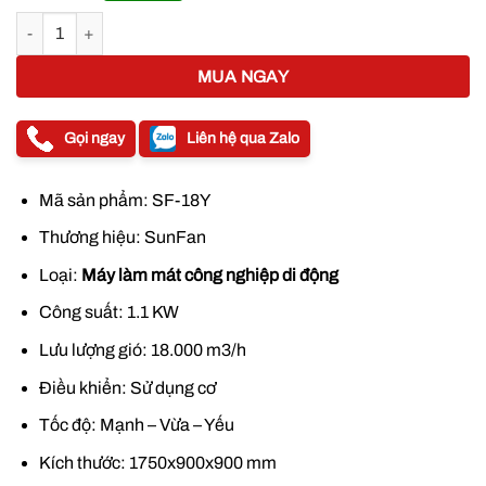
9.000.000 ₫.
là:
Máy làm mát công nghiệp Sunfan SF18Y 18.000m3/h 1.1KW số lượn
5.200.000 ₫
MUA NGAY
Gọi ngay
Liên hệ qua Zalo
Mã sản phẩm: SF-18Y
Thương hiệu: SunFan
Loại:
Máy làm mát công nghiệp di động
Công suất: 1.1 KW
Lưu lượng gió: 18.000 m3/h
Điều khiển: Sử dụng cơ
Tốc độ: Mạnh – Vừa – Yếu
Kích thước: 1750x900x900 mm