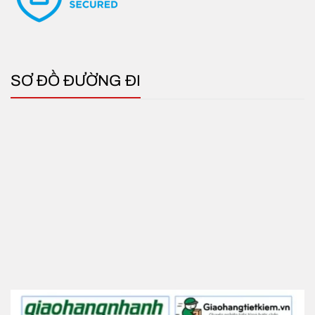
Linh hoạt sử dụng
: Dễ dàng di chuyển đến bất
kỳ khu vực nào cần làm mát.
Bảo trì đơn giản
: Không cần lắp đặt phức tạp,
SƠ ĐỒ ĐƯỜNG ĐI
chỉ cần vệ sinh định kỳ.