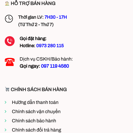
HỖ TRỢ BÁN HÀNG
Thời gian LV:
7H30 - 17H
(Từ Thứ 2 - Thứ 7)
Gọi đặt hàng:
Hotline:
0973 280 115
Dịch vụ CSKH/Bảo hành:
Gọi ngay:
097 119 4560
CHÍNH SÁCH BÁN HÀNG
Ứng dụng Máy làm mát công nghiệp Sunfan di động
Hướng dẫn thanh toán
3. Ứng dụng của máy làm mát công nghiệp di động
Chính sách vận chuyển
SF18Y
Chính sách bảo hành
Nhà xưởng, kho bãi
– Giúp duy trì nhiệt độ ổn
Chính sách đổi trả hàng