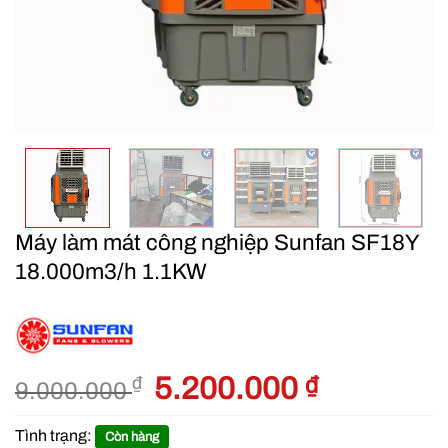
Máy làm mát công nghiệp Sunfan SF18Y
18.000m3/h 1.1KW
Giá
5.200.000
₫
Giá
₫
9.000.000
gốc
hiện
là:
tại
Tình trạng:
Còn hàng