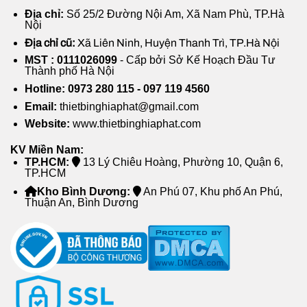
Địa chỉ:
Số 25/2 Đường Nội Am, Xã Nam Phù, TP.Hà
Nội
Địa chỉ cũ:
Xã Liên Ninh, Huyện Thanh Trì, TP.Hà Nội
MST : 0111026099
- Cấp bởi Sở Kế Hoạch Đầu Tư
Thành phố Hà Nội
Hotline: 0973 280 115 - 097 119 4560
Email:
thietbinghiaphat@gmail.com
Ứng dụng máy làm mát công nghiệp di động Sunfan
Website:
www.thietbinghiaphat.com
KV Miền Nam:
4. Vì sao nên chọn máy làm mát công
TP.HCM:
13 Lý Chiêu Hoàng, Phường 10, Quận 6,
nghiệp di động Sunfan SF18Y
TP.HCM
Kho Bình Dương:
An Phú 07, Khu phố An Phú,
So với các phương pháp làm mát khác như máy
Thuận An, Bình Dương
điều hòa hay quạt công nghiệp thông thường, máy
làm mát công nghiệp di động mang lại nhiều lợi ích
hơn:
Chi phí thấp hơn
: Giảm hóa đơn tiền điện đáng
kể.