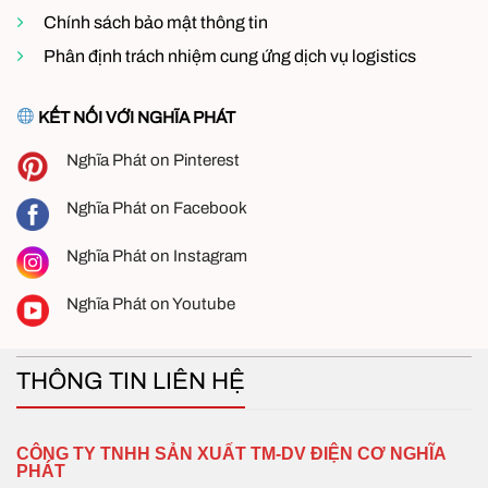
định, tăng hiệu suất làm việc của công nhân.
Chính sách bảo mật thông tin
Nhà hàng, quán ăn, quán cà phê sân vườn
–
Phân định trách nhiệm cung ứng dịch vụ logistics
Tạo không gian mát mẻ, thoải mái cho khách
hàng.
KẾT NỐI VỚI NGHĨA PHÁT
Hội trường, sân vận động, khu vui chơi
– Hỗ trợ
làm mát diện tích lớn mà không cần lắp đặt hệ
Nghĩa Phát on Pinterest
thống cố định.
Khu vực ngoài trời có mái che
– Làm mát hiệu
Nghĩa Phát on Facebook
quả ngay cả trong môi trường mở.
Nghĩa Phát on Instagram
Nghĩa Phát on Youtube
THÔNG TIN LIÊN HỆ
CÔNG TY TNHH SẢN XUẤT TM-DV ĐIỆN CƠ NGHĨA
PHÁT