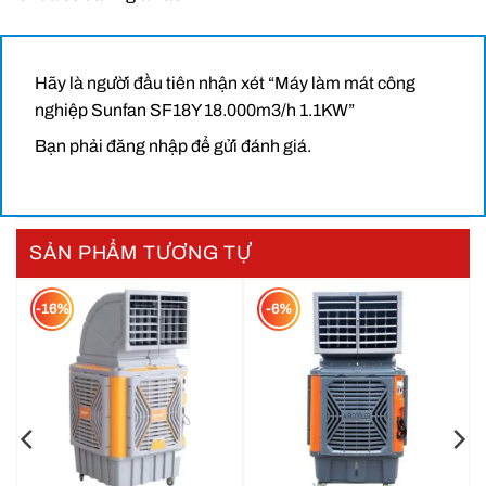
Hãy là người đầu tiên nhận xét “Máy làm mát công
nghiệp Sunfan SF18Y 18.000m3/h 1.1KW”
Bạn phải
đăng nhập
để gửi đánh giá.
SẢN PHẨM TƯƠNG TỰ
Nguyên lý hoạt động của máy làm mát công nghiệp di
động
-16%
-6%
Nhờ thiết kế
di động với bánh xe
, máy dễ dàng di
chuyển đến nhiều khu vực khác nhau, đáp ứng nhu
cầu làm mát linh hoạt.
Tham khảo thêm:
Máy làm mát