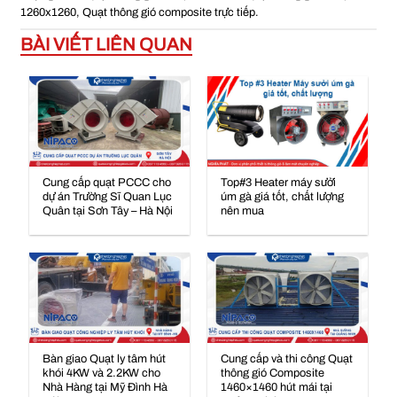
1260x1260
,
Quạt thông gió composite trực tiếp
.
BÀI VIẾT LIÊN QUAN
Cung cấp quạt PCCC cho
Top#3 Heater máy sưởi
dự án Trường Sĩ Quan Lục
úm gà giá tốt, chất lượng
Quân tại Sơn Tây – Hà Nội
nên mua
Bàn giao Quạt ly tâm hút
Cung cấp và thi công Quạt
khói 4KW và 2.2KW cho
thông gió Composite
Nhà Hàng tại Mỹ Đình Hà
1460×1460 hút mái tại