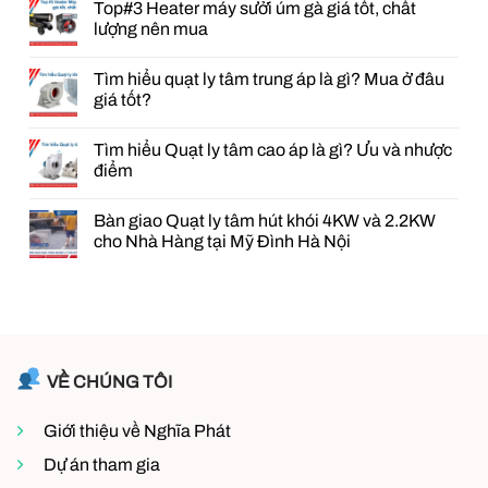
Top#3 Heater máy sưởi úm gà giá tốt, chất
bình
luận
lượng nên mua
ở
Cung
Không
cấp
có
Tìm hiểu quạt ly tâm trung áp là gì? Mua ở đâu
quạt
bình
PCCC
luận
giá tốt?
cho
ở
dự
Top#3
Không
án
Heater
có
Tìm hiểu Quạt ly tâm cao áp là gì? Ưu và nhược
Trường
máy
bình
Sĩ
sưởi
luận
điểm
Quan
úm
ở
Lục
gà
Tìm
Không
Quân
giá
hiểu
có
Bàn giao Quạt ly tâm hút khói 4KW và 2.2KW
tại
tốt,
quạt
bình
Sơn
chất
ly
luận
cho Nhà Hàng tại Mỹ Đình Hà Nội
Tây
lượng
tâm
ở
–
nên
trung
Tìm
Không
Hà
mua
áp
hiểu
có
Nội
là
Quạt
bình
gì?
ly
luận
Mua
tâm
ở
ở
cao
Bàn
đâu
áp
giao
giá
là
Quạt
tốt?
gì?
ly
VỀ CHÚNG TÔI
Ưu
tâm
và
hút
nhược
khói
Giới thiệu về Nghĩa Phát
điểm
4KW
và
2.2KW
Dự án tham gia
cho