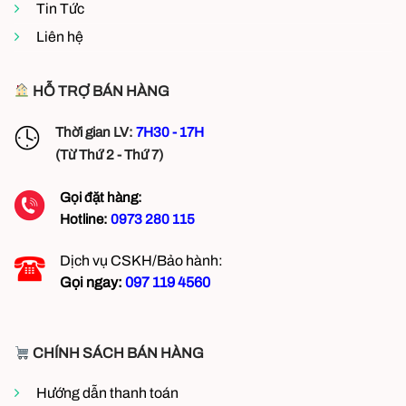
Nhà
Tin Tức
Hàng
tại
Liên hệ
Mỹ
Đình
Hà
Nội
HỖ TRỢ BÁN HÀNG
Thời gian LV:
7H30 - 17H
(Từ Thứ 2 - Thứ 7)
Gọi đặt hàng:
Hotline:
0973 280 115
Dịch vụ CSKH/Bảo hành:
Gọi ngay:
097 119 4560
CHÍNH SÁCH BÁN HÀNG
Hướng dẫn thanh toán