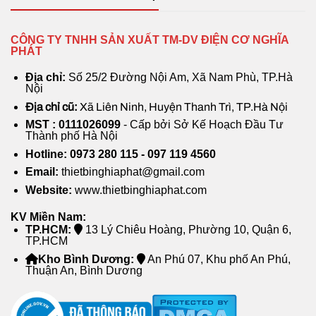
CÔNG TY TNHH SẢN XUẤT TM-DV ĐIỆN CƠ NGHĨA
PHÁT
Địa chỉ:
Số 25/2 Đường Nội Am, Xã Nam Phù, TP.Hà
Nội
Địa chỉ cũ:
Xã Liên Ninh, Huyện Thanh Trì, TP.Hà Nội
MST : 0111026099
- Cấp bởi Sở Kế Hoạch Đầu Tư
Thành phố Hà Nội
Hotline: 0973 280 115 - 097 119 4560
Email:
thietbinghiaphat@gmail.com
Website:
www.thietbinghiaphat.com
KV Miền Nam:
TP.HCM:
13 Lý Chiêu Hoàng, Phường 10, Quận 6,
TP.HCM
Kho Bình Dương:
An Phú 07, Khu phố An Phú,
Thuận An, Bình Dương