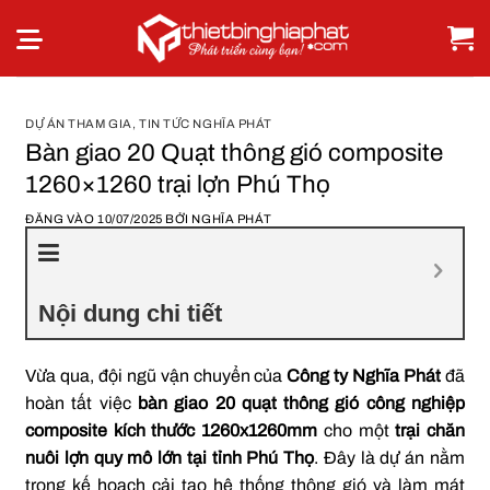
Bỏ
qua
nội
dung
DỰ ÁN THAM GIA
,
TIN TỨC NGHĨA PHÁT
Bàn giao 20 Quạt thông gió composite
1260×1260 trại lợn Phú Thọ
ĐĂNG VÀO
10/07/2025
BỞI
NGHĨA PHÁT
Nội dung chi tiết
Vừa qua, đội ngũ vận chuyển của
Công ty Nghĩa Phát
đã
hoàn tất việc
bàn giao 20 quạt thông gió công nghiệp
composite kích thước 1260x1260mm
cho một
trại chăn
nuôi lợn quy mô lớn tại tỉnh Phú Thọ
. Đây là dự án nằm
trong kế hoạch cải tạo hệ thống thông gió và làm mát