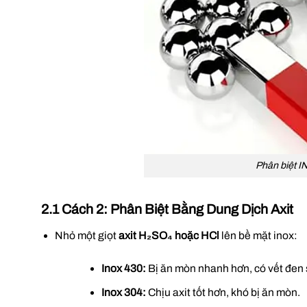
Phân biệt 
2.1 Cách 2: Phân Biệt Bằng Dung Dịch Axit
Nhỏ một giọt
axit H₂SO₄ hoặc HCl
lên bề mặt inox:
Inox 430:
Bị ăn mòn nhanh hơn, có vết đen 
Inox 304:
Chịu axit tốt hơn, khó bị ăn mòn.