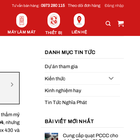
Đăng nhập
0973 280 115
Theo dõi đơn hàng
Tư vấn bán hàng :
MÁY LÀM MÁT
LIÊN HỆ
THIẾT BỊ
DANH MỤC TIN TỨC
Dự án tham gia
Kiến thức
Kinh nghiệm hay
Tin Tức Nghĩa Phát
h thẩm mỹ
BÀI VIẾT MỚI NHẤT
04
, nhưng
ox 430 và
Cung cấp quạt PCCC cho