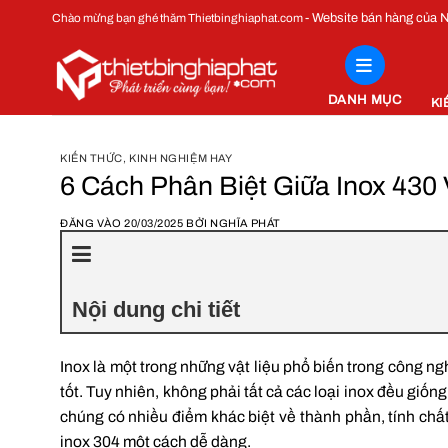
Bỏ
- Website bán hàng của
Chào mừng bạn ghé thăm Thietbinghiaphat.com
qua
nội
dung
DANH MỤC
KI
KIẾN THỨC
,
KINH NGHIỆM HAY
6 Cách Phân Biệt Giữa Inox 430 
ĐĂNG VÀO
20/03/2025
BỞI
NGHĨA PHÁT
Nội dung chi tiết
Inox là một trong những vật liệu phổ biến trong công 
tốt. Tuy nhiên, không phải tất cả các loại inox đều giốn
chúng có nhiều điểm khác biệt về thành phần, tính chất
inox 304 một cách dễ dàng.