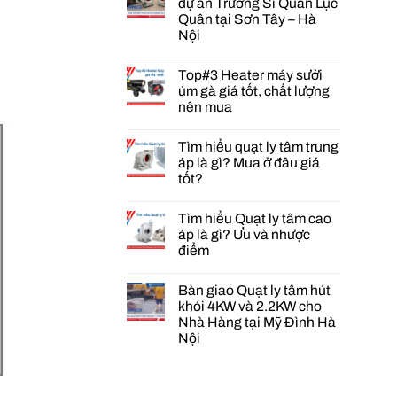
dự án Trường Sĩ Quan Lục
Quân tại Sơn Tây – Hà
Nội
Không
có
Top#3 Heater máy sưởi
bình
luận
úm gà giá tốt, chất lượng
ở
nên mua
Cung
cấp
Không
quạt
có
PCCC
Tìm hiểu quạt ly tâm trung
bình
cho
luận
áp là gì? Mua ở đâu giá
dự
ở
tốt?
án
Top#3
Trường
Heater
Không
Sĩ
máy
có
Quan
sưởi
Tìm hiểu Quạt ly tâm cao
bình
Lục
úm
luận
áp là gì? Ưu và nhược
Quân
gà
ở
tại
điểm
giá
Tìm
Sơn
tốt,
hiểu
Không
Tây
chất
quạt
có
–
lượng
ly
Bàn giao Quạt ly tâm hút
bình
Hà
nên
tâm
luận
khói 4KW và 2.2KW cho
Nội
mua
trung
ở
Nhà Hàng tại Mỹ Đình Hà
áp
Tìm
là
Nội
hiểu
gì?
Quạt
Không
Mua
ly
có
ở
tâm
bình
đâu
cao
luận
giá
áp