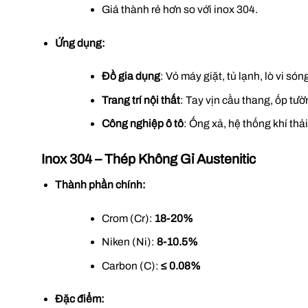
Giá thành rẻ hơn so với inox 304.
Ứng dụng:
Đồ gia dụng
: Vỏ máy giặt, tủ lạnh, lò vi són
Trang trí nội thất
: Tay vịn cầu thang, ốp tườ
Công nghiệp ô tô
: Ống xả, hệ thống khí thải
Inox 304 – Thép Không Gỉ Austenitic
Thành phần chính:
Crom (Cr):
18-20%
Niken (Ni):
8-10.5%
Carbon (C):
≤ 0.08%
Đặc điểm: