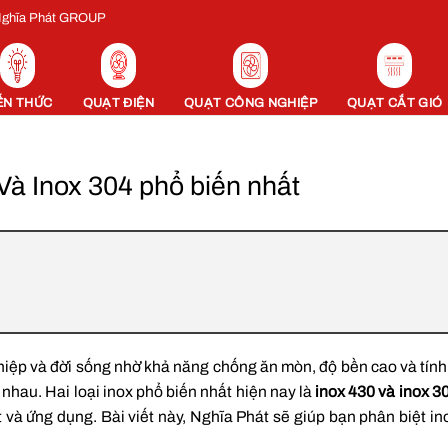
 Nghĩa Phát GROUP
ẾN THỨC
QUẠT ĐIỆN
QUẠT CÔNG NGHIỆP
QUẠT CẮT GIÓ
Và Inox 304 phổ biến nhất
nghiệp và đời sống nhờ khả năng chống ăn mòn, độ bền cao và tín
g nhau. Hai loại inox phổ biến nhất hiện nay là
inox 430 và inox 3
 và ứng dụng. Bài viết này, Nghĩa Phát sẽ giúp bạn phân biệt in