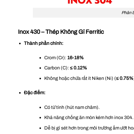
Phân b
Inox 430 – Thép Không Gỉ Ferritic
Thành phần chính:
Crom (Cr):
16-18%
Carbon (C):
≤ 0.12%
Không hoặc chứa rất ít Niken (Ni) (
≤ 0.75%
Đặc điểm:
Có từ tính (hút nam châm).
Khả năng chống ăn mòn kém hơn inox 304.
Dễ bị gỉ sét hơn trong môi trường ẩm ướt h