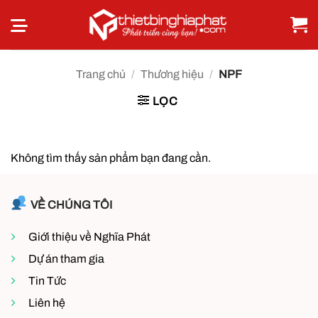
Bỏ
qua
nội
dung
Trang chủ
/
Thương hiệu
/
NPF
LỌC
Không tìm thấy sản phẩm bạn đang cần.
VỀ CHÚNG TÔI
Giới thiệu về Nghĩa Phát
Dự án tham gia
Tin Tức
Liên hệ