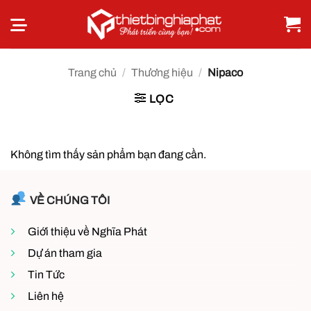
Bỏ
qua
nội
dung
Trang chủ
/
Thương hiệu
/
Nipaco
LỌC
Không tìm thấy sản phẩm bạn đang cần.
VỀ CHÚNG TÔI
Giới thiệu về Nghĩa Phát
Dự án tham gia
Tin Tức
Liên hệ