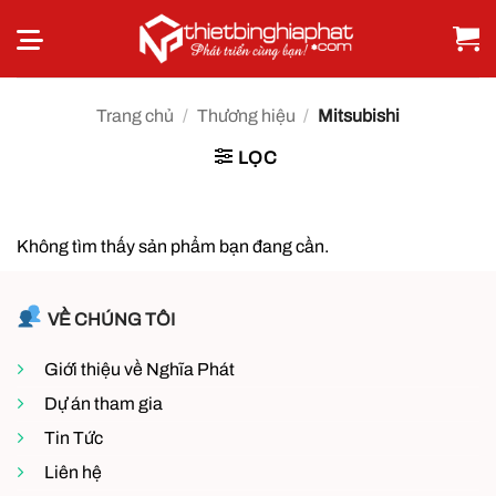
Bỏ
qua
nội
dung
Trang chủ
/
Thương hiệu
/
Mitsubishi
LỌC
Không tìm thấy sản phẩm bạn đang cần.
VỀ CHÚNG TÔI
Giới thiệu về Nghĩa Phát
Dự án tham gia
Tin Tức
Liên hệ