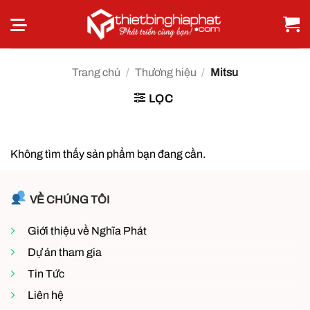
Bỏ
qua
nội
dung
Trang chủ
/
Thương hiệu
/
Mitsu
LỌC
Không tìm thấy sản phẩm bạn đang cần.
VỀ CHÚNG TÔI
Giới thiệu về Nghĩa Phát
Dự án tham gia
Tin Tức
Liên hệ