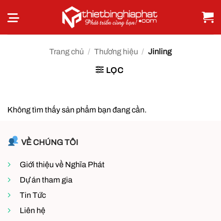
Bỏ
qua
nội
dung
Trang chủ
/
Thương hiệu
/
Jinling
LỌC
Không tìm thấy sản phẩm bạn đang cần.
VỀ CHÚNG TÔI
Giới thiệu về Nghĩa Phát
Dự án tham gia
Tin Tức
Liên hệ