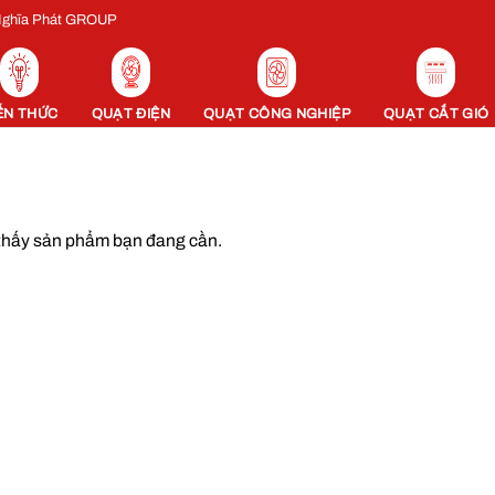
 Nghĩa Phát GROUP
ẾN THỨC
QUẠT ĐIỆN
QUẠT CÔNG NGHIỆP
QUẠT CẮT GIÓ
thấy sản phẩm bạn đang cần.