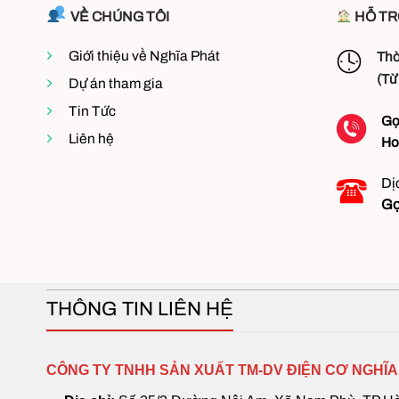
HỖ TR
VỀ CHÚNG TÔI
Giới thiệu về Nghĩa Phát
Thờ
(Từ
Dự án tham gia
Tin Tức
Gọ
Liên hệ
Ho
Dị
Gọ
THÔNG TIN LIÊN HỆ
CÔNG TY TNHH SẢN XUẤT TM-DV ĐIỆN CƠ NGHĨA