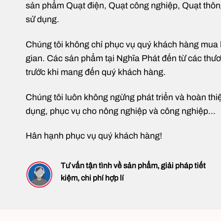
gì?
tốt?
Quạt
sản phẩm Quạt điện, Quạt công nghiệp, Quạt thông g
Ưu
ly
và
tâm
sử dụng.
nhược
hút
điểm
khói
4KW
và
Chúng tôi không chỉ phục vụ quý khách hàng mua hàn
2.2KW
cho
gian. Các sản phẩm tại Nghĩa Phát đến từ các thương
Nhà
Hàng
trước khi mang đến quý khách hàng.
tại
Mỹ
Đình
Hà
Chúng tôi luôn không ngừng phát triển và hoàn thi
Nội
dụng, phục vụ cho nông nghiệp và công nghiệp...
Hân hạnh phục vụ quý khách hàng!
Tư vấn tận tình về sản phẩm, giải pháp tiết
kiệm, chi phí hợp lí