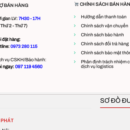
CHÍNH SÁCH BÁN HÀ
Ợ BÁN HÀNG
Hướng dẫn thanh toán
i gian LV:
7H30 - 17H
Chính sách vận chuyển
 Thứ 2 - Thứ 7)
Chính sách bảo hành
i đặt hàng:
Chính sách đổi trả hàng
tline:
0973 280 115
Chính sách bảo mật thôn
ch vụ CSKH/Bảo hành:
Phân định trách nhiệm 
dịch vụ logistics
i ngay:
097 119 4560
SƠ ĐỒ Đ
 PHÁT