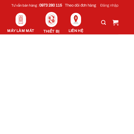
Đăng nhập
0973 280 115
Theo dõi đơn hàng
Tư vấn bán hàng :
MÁY LÀM MÁT
LIÊN HỆ
THIẾT BỊ