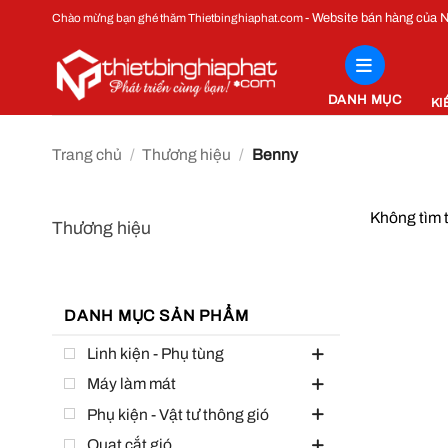
Bỏ
- Website bán hàng của
Chào mừng bạn ghé thăm Thietbinghiaphat.com
qua
nội
dung
DANH MỤC
KI
Trang chủ
/
Thương hiệu
/
Benny
Không tìm 
Thương hiệu
DANH MỤC SẢN PHẨM
Linh kiện - Phụ tùng
Máy làm mát
Phụ kiện - Vật tư thông gió
Quạt cắt gió