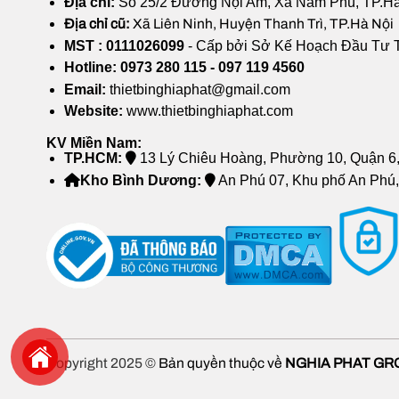
Địa chỉ:
Số 25/2 Đường Nội Am, Xã Nam Phù, TP.H
Địa chỉ cũ:
Xã Liên Ninh, Huyện Thanh Trì, TP.Hà Nội
MST : 0111026099
- Cấp bởi Sở Kế Hoạch Đầu Tư 
Hotline: 0973 280 115 - 097 119 4560
Email:
thietbinghiaphat@gmail.com
Website:
www.thietbinghiaphat.com
KV Miền Nam:
TP.HCM:
13 Lý Chiêu Hoàng, Phường 10, Quận 
Kho Bình Dương:
An Phú 07, Khu phố An Phú
Copyright 2025 ©
Bản quyền thuộc về
NGHIA PHAT GR