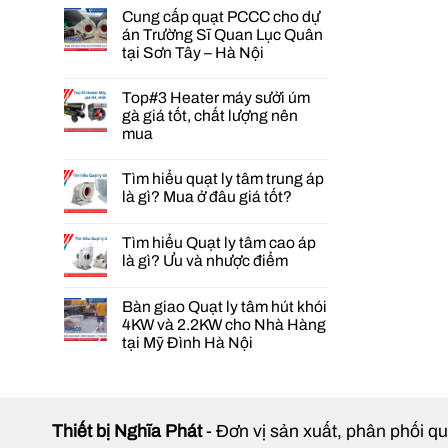
Cung cấp quạt PCCC cho dự
án Trường Sĩ Quan Lục Quân
tại Sơn Tây – Hà Nội
Không
có
Top#3 Heater máy sưởi úm
bình
luận
gà giá tốt, chất lượng nên
ở
mua
Cung
cấp
Không
quạt
có
PCCC
Tìm hiểu quạt ly tâm trung áp
bình
cho
luận
là gì? Mua ở đâu giá tốt?
dự
ở
án
Không
Top#3
Trường
có
Heater
Tìm hiểu Quạt ly tâm cao áp
Sĩ
bình
máy
Quan
luận
sưởi
là gì? Ưu và nhược điểm
Lục
ở
úm
Quân
Tìm
Không
gà
tại
hiểu
có
giá
Bàn giao Quạt ly tâm hút khói
Sơn
quạt
bình
tốt,
Tây
ly
luận
chất
4KW và 2.2KW cho Nhà Hàng
–
ở
tâm
lượng
tại Mỹ Đình Hà Nội
Hà
Tìm
trung
nên
Nội
hiểu
áp
mua
Không
Quạt
là
có
ly
gì?
bình
tâm
Mua
luận
cao
ở
ở
áp
đâu
Bàn
Thiết bị Nghĩa Phát
- Đơn vị sản xuất, phân phối qu
là
giá
giao