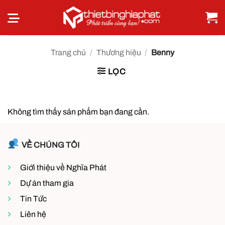
Bỏ
qua
nội
dung
Trang chủ
/
Thương hiệu
/
Benny
LỌC
Không tìm thấy sản phẩm bạn đang cần.
VỀ CHÚNG TÔI
Giới thiệu về Nghĩa Phát
Dự án tham gia
Tin Tức
Liên hệ