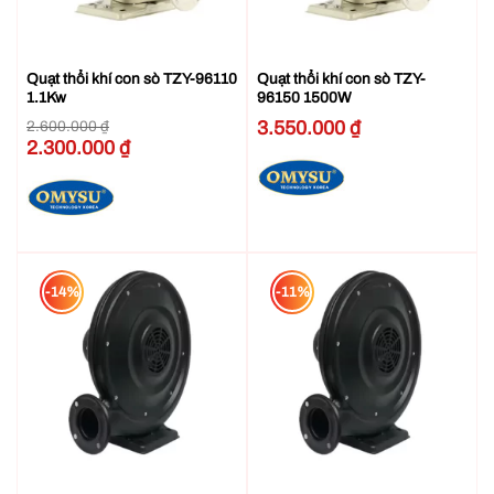
Quạt thổi khí con sò TZY-96110
Quạt thổi khí con sò TZY-
1.1Kw
96150 1500W
3.550.000
₫
2.600.000
₫
Giá
2.300.000
₫
Giá
gốc
hiện
là:
tại
2.600.000 ₫.
là:
2.300.000 ₫.
-14%
-11%