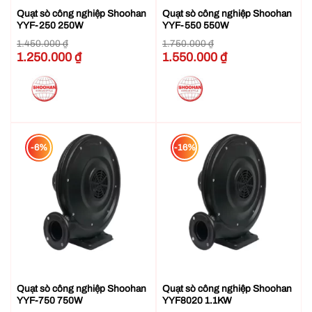
Quạt sò công nghiệp Shoohan
Quạt sò công nghiệp Shoohan
YYF-250 250W
YYF-550 550W
1.450.000
₫
1.750.000
₫
Giá
1.250.000
₫
Giá
Giá
1.550.000
₫
Giá
gốc
hiện
gốc
hiện
là:
tại
là:
tại
1.450.000 ₫.
là:
1.750.000 ₫.
là:
1.250.000 ₫.
1.550.000 ₫.
-6%
-16%
Quạt sò công nghiệp Shoohan
Quạt sò công nghiệp Shoohan
YYF-750 750W
YYF8020 1.1KW