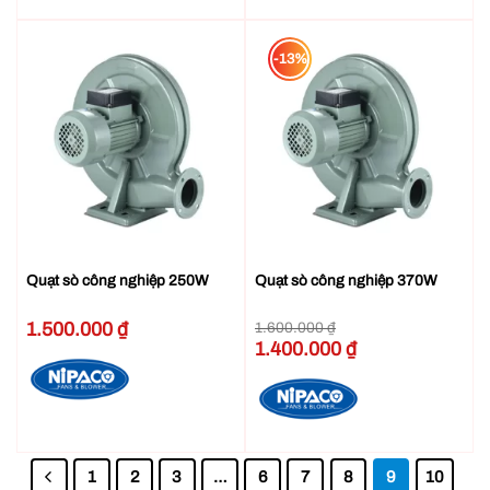
-13%
Quạt sò công nghiệp 250W
Quạt sò công nghiệp 370W
1.500.000
₫
1.600.000
₫
Giá
1.400.000
₫
Giá
gốc
hiện
là:
tại
1.600.000 ₫.
là:
1.400.000 ₫.
1
2
3
…
6
7
8
9
10