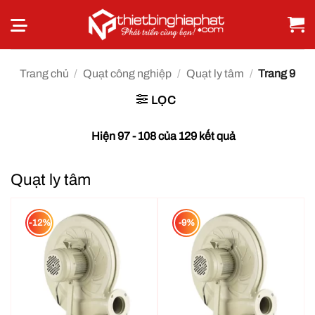
Bỏ
qua
nội
dung
Trang chủ
/
Quạt công nghiệp
/
Quạt ly tâm
/
Trang 9
LỌC
Hiện 97 - 108 của 129 kết quả
Quạt ly tâm
-12%
-9%