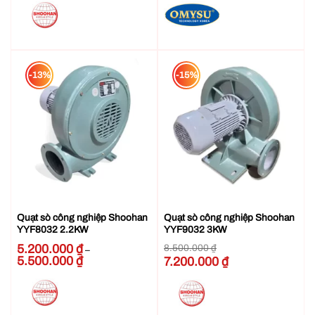
4.300.000 ₫
3.550.000 ₫
đến
đến
4.400.000 ₫
3.650.000 ₫
-13%
-15%
Quạt sò công nghiệp Shoohan
Quạt sò công nghiệp Shoohan
YYF8032 2.2KW
YYF9032 3KW
5.200.000
₫
8.500.000
₫
–
5.500.000
₫
Khoảng
Giá
7.200.000
₫
Giá
giá:
gốc
hiện
từ
là:
tại
5.200.000 ₫
8.500.000 ₫.
là:
đến
7.200.000 ₫.
5.500.000 ₫