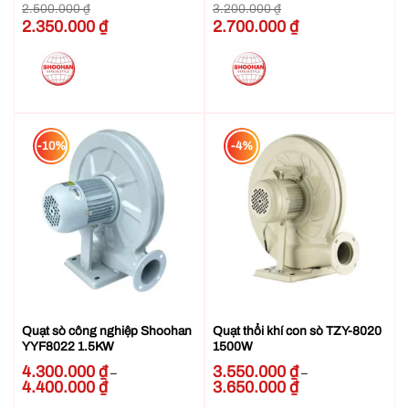
2.500.000
₫
3.200.000
₫
Giá
2.350.000
₫
Giá
Giá
2.700.000
₫
Giá
gốc
hiện
gốc
hiện
là:
tại
là:
tại
2.500.000 ₫.
là:
3.200.000 ₫.
là:
2.350.000 ₫.
2.700.000 ₫.
-10%
-4%
Quạt sò công nghiệp Shoohan
Quạt thổi khí con sò TZY-8020
YYF8022 1.5KW
1500W
4.300.000
₫
3.550.000
₫
–
–
4.400.000
₫
Khoảng
3.650.000
₫
Khoảng
giá:
giá:
từ
từ