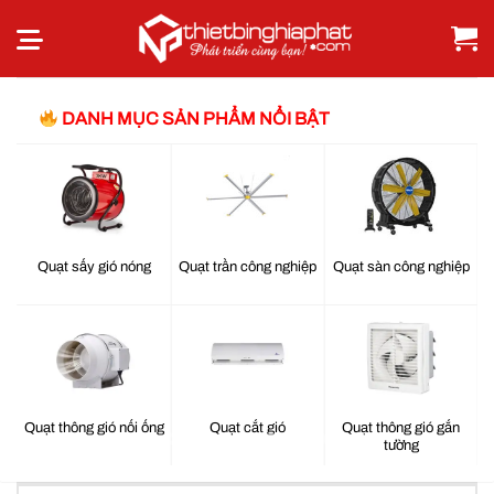
Bỏ
qua
nội
dung
DANH MỤC SẢN PHẨM NỔI BẬT
g
Quạt trần công nghiệp
Quạt sàn công nghiệp
Quạt treo tường công
nghiệp
ống
Quạt cắt gió
Quạt thông gió gắn
Quạt đứng công
tường
nghiệp